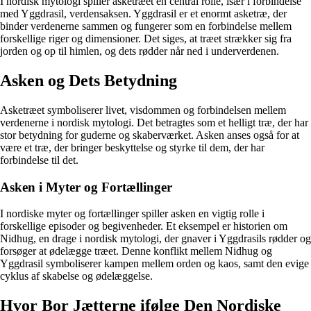
I nordisk mytologi spiller asketræet en central rolle, især i forbindelse
med Yggdrasil, verdensaksen. Yggdrasil er et enormt asketræ, der
binder verdenerne sammen og fungerer som en forbindelse mellem
forskellige riger og dimensioner. Det siges, at træet strækker sig fra
jorden og op til himlen, og dets rødder når ned i underverdenen.
Asken og Dets Betydning
Asketræet symboliserer livet, visdommen og forbindelsen mellem
verdenerne i nordisk mytologi. Det betragtes som et helligt træ, der har
stor betydning for guderne og skaberværket. Asken anses også for at
være et træ, der bringer beskyttelse og styrke til dem, der har
forbindelse til det.
Asken i Myter og Fortællinger
I nordiske myter og fortællinger spiller asken en vigtig rolle i
forskellige episoder og begivenheder. Et eksempel er historien om
Nidhug, en drage i nordisk mytologi, der gnaver i Yggdrasils rødder og
forsøger at ødelægge træet. Denne konflikt mellem Nidhug og
Yggdrasil symboliserer kampen mellem orden og kaos, samt den evige
cyklus af skabelse og ødelæggelse.
Hvor Bor Jætterne ifølge Den Nordiske