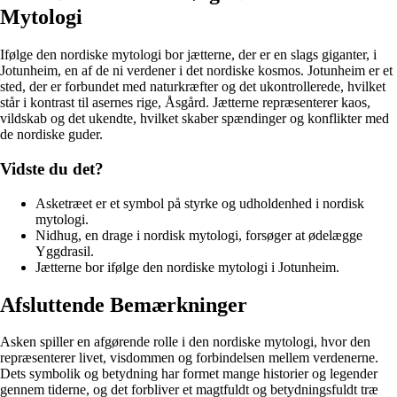
Mytologi
Ifølge den nordiske mytologi bor jætterne, der er en slags giganter, i
Jotunheim, en af de ni verdener i det nordiske kosmos. Jotunheim er et
sted, der er forbundet med naturkræfter og det ukontrollerede, hvilket
står i kontrast til asernes rige, Åsgård. Jætterne repræsenterer kaos,
vildskab og det ukendte, hvilket skaber spændinger og konflikter med
de nordiske guder.
Vidste du det?
Asketræet er et symbol på styrke og udholdenhed i nordisk
mytologi.
Nidhug, en drage i nordisk mytologi, forsøger at ødelægge
Yggdrasil.
Jætterne bor ifølge den nordiske mytologi i Jotunheim.
Afsluttende Bemærkninger
Asken spiller en afgørende rolle i den nordiske mytologi, hvor den
repræsenterer livet, visdommen og forbindelsen mellem verdenerne.
Dets symbolik og betydning har formet mange historier og legender
gennem tiderne, og det forbliver et magtfuldt og betydningsfuldt træ