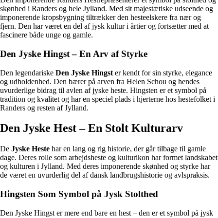
skønhed i Randers og hele Jylland. Med sit majestætiske udseende og
imponerende kropsbygning tiltrækker den hesteelskere fra nær og
fjern. Den har været en del af jysk kultur i årtier og fortsætter med at
fascinere både unge og gamle.
Den Jyske Hingst – En Arv af Styrke
Den legendariske
Den Jyske Hingst
er kendt for sin styrke, elegance
og udholdenhed. Den bærer på arven fra Helen Schou og hendes
uvurderlige bidrag til avlen af jyske heste. Hingsten er et symbol på
tradition og kvalitet og har en speciel plads i hjerterne hos hestefolket i
Randers og resten af Jylland.
Den Jyske Hest – En Stolt Kulturarv
De
Jyske Heste
har en lang og rig historie, der går tilbage til gamle
dage. Deres rolle som arbejdsheste og kulturikon har formet landskabet
og kulturen i Jylland. Med deres imponerende skønhed og styrke har
de været en uvurderlig del af dansk landbrugshistorie og avlspraksis.
Hingsten Som Symbol på Jysk Stolthed
Den Jyske Hingst er mere end bare en hest – den er et symbol på jysk