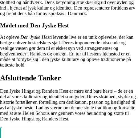
stolthed og håndværk. Dens betydning strækker sig ud over avlen og
ind i hjertet af jysk kultur og identitet. Den repræsenterer fortidens arv
og fremtidens håb for avlspraksis i Danmark.
Mødet med Den Jyske Hest
At opleve
Den Jyske Hest
i levende live er en unik oplevelse, der kan
berige enhver hesteelskers sjæl. Deres imponerende udseende og
venlige væsen gør dem til et elsket syn ved arrangementer og
begivenheder i Randers og omegn. En tur til hestens hjemsted er en
måde at fordybe sig i den jyske kulturarv og opleve traditionerne på
tætteste hold.
Afsluttende Tanker
Den Jyske Hingst og Randers Hest er mere end bare heste – de er en
del af vores kulturarv og identitet som jyder. Deres skønhed, styrke og
historie fortæller en fortælling om dedikation, passion og kærlighed til
avl af jyske heste. Lad os værne om denne stolte tradition og fortsætte
med at ære Helen Schous arv gennem vores beundring og støtte til
Den Jyske Hingst og Randers Hest.