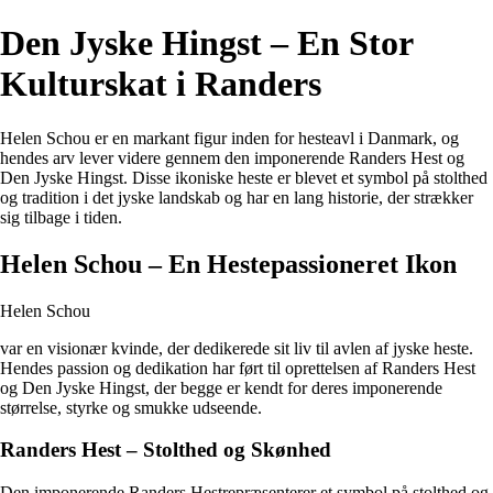
Den Jyske Hingst – En Stor
Kulturskat i Randers
Helen Schou er en markant figur inden for hesteavl i Danmark, og
hendes arv lever videre gennem den imponerende Randers Hest og
Den Jyske Hingst. Disse ikoniske heste er blevet et symbol på stolthed
og tradition i det jyske landskab og har en lang historie, der strækker
sig tilbage i tiden.
Helen Schou – En Hestepassioneret Ikon
Helen Schou
var en visionær kvinde, der dedikerede sit liv til avlen af jyske heste.
Hendes passion og dedikation har ført til oprettelsen af Randers Hest
og Den Jyske Hingst, der begge er kendt for deres imponerende
størrelse, styrke og smukke udseende.
Randers Hest – Stolthed og Skønhed
Den imponerende
Randers Hest
repræsenterer et symbol på stolthed og