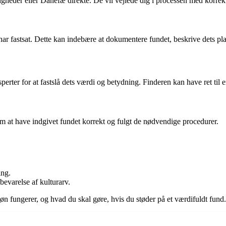
gheder eller Danefæ direkte. De vil vejlede dig i processen med korrekt
har fastsat. Dette kan indebære at dokumentere fundet, beskrive dets pl
sperter for at fastslå dets værdi og betydning. Finderen kan have ret til
m at have indgivet fundet korrekt og fulgt de nødvendige procedurer.
ing.
bevarelse af kulturarv.
løn fungerer, og hvad du skal gøre, hvis du støder på et værdifuldt fund.