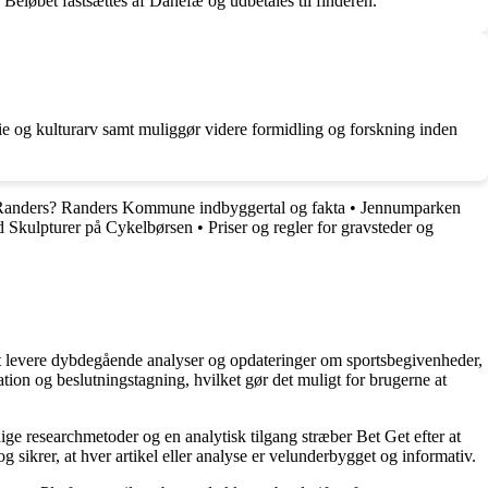
Beløbet fastsættes af Danefæ og udbetales til finderen.
orie og kulturarv samt muliggør videre formidling og forskning inden
Randers? Randers Kommune indbyggertal og fakta
•
Jennumparken
 Skulpturer på Cykelbørsen
•
Priser og regler for gravsteder og
å at levere dybdegående analyser og opdateringer om sportsbegivenheder,
tion og beslutningstagning, hvilket gør det muligt for brugerne at
ige researchmetoder og en analytisk tilgang stræber Bet Get efter at
g sikrer, at hver artikel eller analyse er velunderbygget og informativ.