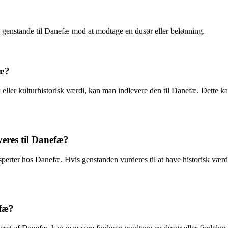
 genstande til Danefæ mod at modtage en dusør eller belønning.
fæ?
ller kulturhistorisk værdi, kan man indlevere den til Danefæ. Dette ka
eres til Danefæ?
perter hos Danefæ. Hvis genstanden vurderes til at have historisk værdi,
efæ?