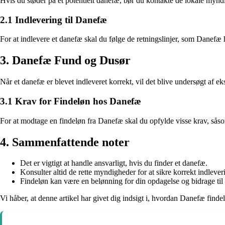
Hvis du støder på et potentielt danefæ, bør du kontakte de lokale myndi
2.1 Indlevering til Danefæ
For at indlevere et danefæ skal du følge de retningslinjer, som Danefæ 
3. Danefæ Fund og Dusør
Når et danefæ er blevet indleveret korrekt, vil det blive undersøgt af ek
3.1 Krav for Findeløn hos Danefæ
For at modtage en findeløn fra Danefæ skal du opfylde visse krav, såso
4. Sammenfattende noter
Det er vigtigt at handle ansvarligt, hvis du finder et danefæ.
Konsulter altid de rette myndigheder for at sikre korrekt indlever
Findeløn kan være en belønning for din opdagelse og bidrage til 
Vi håber, at denne artikel har givet dig indsigt i, hvordan Danefæ finde