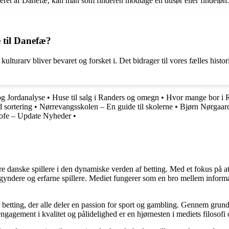
teret af Danefæ, kan man som finderen modtage en dusør eller findeløn. 
e til Danefæ?
kulturarv bliver bevaret og forsket i. Det bidrager til vores fælles hist
g Jordanalyse
•
Huse til salg i Randers og omegn
•
Hvor mange bor i 
 sortering
•
Nørrevangsskolen – En guide til skolerne
•
Bjørn Nørgaard
rofe – Update Nyheder
•
agere danske spillere i den dynamiske verden af betting. Med et fokus p
egyndere og erfarne spillere. Mediet fungerer som en bro mellem informa
r betting, der alle deler en passion for sport og gambling. Gennem grund
gagement i kvalitet og pålidelighed er en hjørnesten i mediets filosofi o