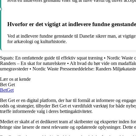
Hvis en indleveret genstand viser sig at have værdi og bliver accep
Hvorfor er det vigtigt at indlevere fundne genstand
Ved at indlevere fundne genstande til Danefæ sikrer man, at vigtige 
for arkæologi og kulturhistorie.
Squats: En omfattende guide til effektiv squat træning
•
Nordic Waste o
Randers – En skat for naturelskere
•
Alt hvad du bør vide om madaffald
urnegravsteder
•
Nordic Waste Pressemeddelelse: Randers Miljøkatast
Lær os at kende
Bet Get
Bet
Get
Bet Get er en digital platform, der har til formål at informere og eng
odds og strategier, tilbyder Bet Get et værdifuldt værktøj for både nyb
træffe informerede valg i deres bettingaktiviteter.
Mediet er skabt af et dedikeret team af skribenter og eksperter inden fo
bringe sine læsere de mest relevante og opdaterede oplysninger. Dette en