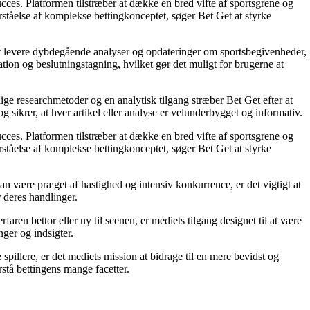
succes. Platformen tilstræber at dække en bred vifte af sportsgrene og
orståelse af komplekse bettingkonceptet, søger Bet Get at styrke
å at levere dybdegående analyser og opdateringer om sportsbegivenheder,
tion og beslutningstagning, hvilket gør det muligt for brugerne at
ige researchmetoder og en analytisk tilgang stræber Bet Get efter at
g sikrer, at hver artikel eller analyse er velunderbygget og informativ.
succes. Platformen tilstræber at dække en bred vifte af sportsgrene og
orståelse af komplekse bettingkonceptet, søger Bet Get at styrke
an være præget af hastighed og intensiv konkurrence, er det vigtigt at
r deres handlinger.
ren bettor eller ny til scenen, er mediets tilgang designet til at være
nger og indsigter.
pillere, er det mediets mission at bidrage til en mere bevidst og
stå bettingens mange facetter.