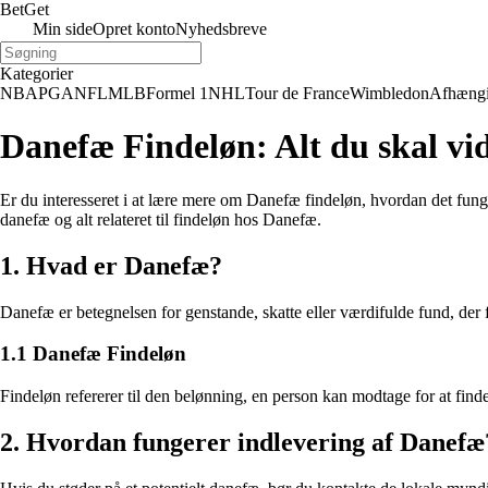
Bet
Get
Min side
Opret konto
Nyhedsbreve
Kategorier
NBA
PGA
NFL
MLB
Formel 1
NHL
Tour de France
Wimbledon
Afhæng
Danefæ Findeløn: Alt du skal v
Er du interesseret i at lære mere om Danefæ findeløn, hvordan det fung
danefæ og alt relateret til findeløn hos Danefæ.
1. Hvad er Danefæ?
Danefæ er betegnelsen for genstande, skatte eller værdifulde fund, der fi
1.1 Danefæ Findeløn
Findeløn refererer til den belønning, en person kan modtage for at finde
2. Hvordan fungerer indlevering af Danefæ