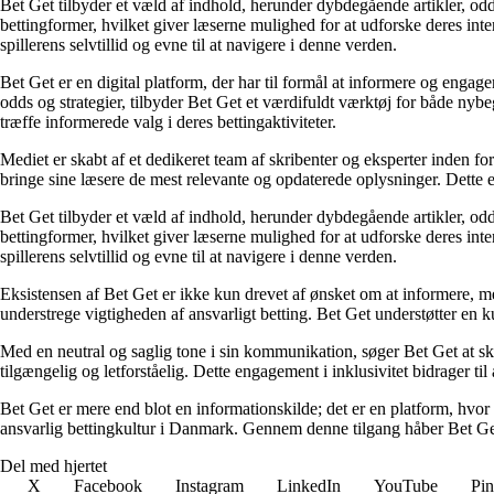
Bet Get tilbyder et væld af indhold, herunder dybdegående artikler, odds
bettingformer, hvilket giver læserne mulighed for at udforske deres inte
spillerens selvtillid og evne til at navigere i denne verden.
Bet Get er en digital platform, der har til formål at informere og eng
odds og strategier, tilbyder Bet Get et værdifuldt værktøj for både nyb
træffe informerede valg i deres bettingaktiviteter.
Mediet er skabt af et dedikeret team af skribenter og eksperter inden fo
bringe sine læsere de mest relevante og opdaterede oplysninger. Dette en
Bet Get tilbyder et væld af indhold, herunder dybdegående artikler, odds
bettingformer, hvilket giver læserne mulighed for at udforske deres inte
spillerens selvtillid og evne til at navigere i denne verden.
Eksistensen af Bet Get er ikke kun drevet af ønsket om at informere, me
understrege vigtigheden af ansvarligt betting. Bet Get understøtter en ku
Med en neutral og saglig tone i sin kommunikation, søger Bet Get at skab
tilgængelig og letforståelig. Dette engagement i inklusivitet bidrager ti
Bet Get er mere end blot en informationskilde; det er en platform, hvor 
ansvarlig bettingkultur i Danmark. Gennem denne tilgang håber Bet Get a
Del med hjertet
X
Facebook
Instagram
LinkedIn
YouTube
Pin