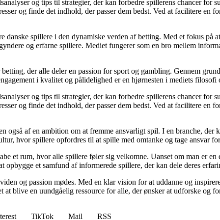
analyser og tips til strategier, der kan forbedre spillerens chancer for 
resser og finde det indhold, der passer dem bedst. Ved at facilitere en f
agere danske spillere i den dynamiske verden af betting. Med et fokus p
egyndere og erfarne spillere. Mediet fungerer som en bro mellem informa
r betting, der alle deler en passion for sport og gambling. Gennem grund
gagement i kvalitet og pålidelighed er en hjørnesten i mediets filosofi o
analyser og tips til strategier, der kan forbedre spillerens chancer for 
resser og finde det indhold, der passer dem bedst. Ved at facilitere en f
n også af en ambition om at fremme ansvarligt spil. I en branche, der k
ltur, hvor spillere opfordres til at spille med omtanke og tage ansvar fo
e et rum, hvor alle spillere føler sig velkomne. Uanset om man er en erfa
l at opbygge et samfund af informerede spillere, der kan dele deres erfari
viden og passion mødes. Med en klar vision for at uddanne og inspirere s
t blive en uundgåelig ressource for alle, der ønsker at udforske og for
terest
TikTok
Mail
RSS