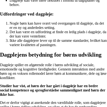
Dagpleje kan være mere fleksibel i forhold til dagsplaner og
behov.
Udfordringer ved dagpleje:
Nogle børn kan have svært ved overgangen til dagpleje, da det
er en ny og anderledes setting.
Det kan være en udfordring at finde en ledig plads i dagpleje, da
der kan være ventelister.
Ikke alle dagplejere lever op til de samme standarder, hvilket kan
variere kvaliteten af pasningen.
Dagplejens betydning for børns udvikling
Dagpleje spiller en afgørende rolle i børns udvikling af sociale,
emotionelle og kognitive færdigheder. Gennem interaktion med andre
børn og en voksen rollemodel lærer børn at kommunikere, dele og løse
konflikter.
Studier har vist, at børn der har gået i dagpleje har en bedre
social kompetence og sprogforståelse sammenlignet med børn der
ikke har.
Det er derfor vigtigt at anerkende den værdifulde rolle, som dagplejere
spiller i børns tidlige udvikling, og sikre at de har de nødvendige