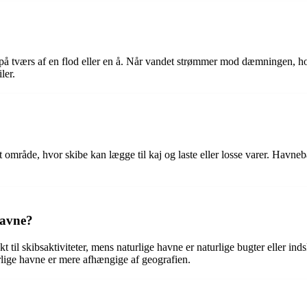
 på tværs af en flod eller en å. Når vandet strømmer mod dæmningen, ho
ler.
t område, hvor skibe kan lægge til kaj og laste eller losse varer. Havneb
havne?
til skibsaktiviteter, mens naturlige havne er naturlige bugter eller indsk
rlige havne er mere afhængige af geografien.