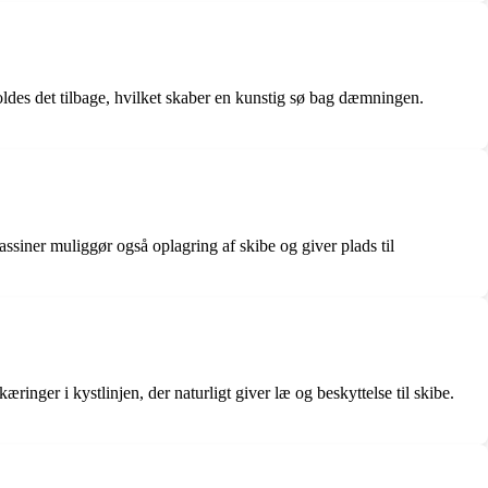
ldes det tilbage, hvilket skaber en kunstig sø bag dæmningen.
assiner muliggør også oplagring af skibe og giver plads til
æringer i kystlinjen, der naturligt giver læ og beskyttelse til skibe.