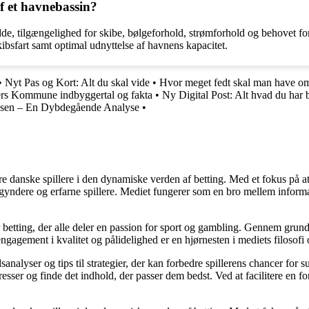
f et havnebassin?
, tilgængelighed for skibe, bølgeforhold, strømforhold og behovet for ka
ibsfart samt optimal udnyttelse af havnens kapacitet.
•
Nyt Pas og Kort: Alt du skal vide
•
Hvor meget fedt skal man have o
rs Kommune indbyggertal og fakta
•
Ny Digital Post: Alt hvad du har b
nsen – En Dybdegående Analyse
•
agere danske spillere i den dynamiske verden af betting. Med et fokus p
egyndere og erfarne spillere. Mediet fungerer som en bro mellem informa
r betting, der alle deler en passion for sport og gambling. Gennem grund
gagement i kvalitet og pålidelighed er en hjørnesten i mediets filosofi o
analyser og tips til strategier, der kan forbedre spillerens chancer for 
resser og finde det indhold, der passer dem bedst. Ved at facilitere en f