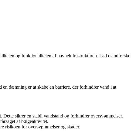
liteten og funktionaliteten af ​​havneinfrastrukturen. Lad os udforske
 en dæmning er at skabe en barriere, der forhindrer vand i at
. Dette sikrer en stabil vandstand og forhindrer oversvømmelser.
rsaget af bølgeaktivitet.
e risikoen for oversvømmelser og skader.