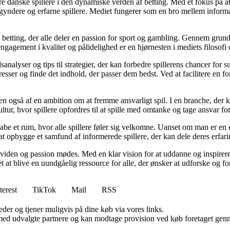
agere danske spillere i den dynamiske verden af betting. Med et fokus p
egyndere og erfarne spillere. Mediet fungerer som en bro mellem informa
r betting, der alle deler en passion for sport og gambling. Gennem grund
gagement i kvalitet og pålidelighed er en hjørnesten i mediets filosofi o
analyser og tips til strategier, der kan forbedre spillerens chancer for 
resser og finde det indhold, der passer dem bedst. Ved at facilitere en f
n også af en ambition om at fremme ansvarligt spil. I en branche, der k
ltur, hvor spillere opfordres til at spille med omtanke og tage ansvar fo
e et rum, hvor alle spillere føler sig velkomne. Uanset om man er en erfa
l at opbygge et samfund af informerede spillere, der kan dele deres erfari
viden og passion mødes. Med en klar vision for at uddanne og inspirere s
t blive en uundgåelig ressource for alle, der ønsker at udforske og for
terest
TikTok
Mail
RSS
er og tjener muligvis på dine køb via vores links.
med udvalgte partnere og kan modtage provision ved køb foretaget gennem