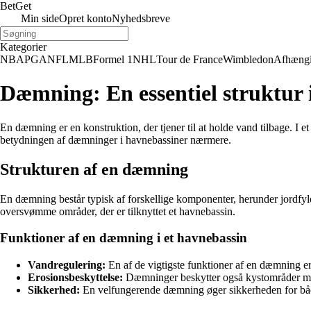
Bet
Get
Min side
Opret konto
Nyhedsbreve
Kategorier
NBA
PGA
NFL
MLB
Formel 1
NHL
Tour de France
Wimbledon
Afhæng
Dæmning: En essentiel struktur 
En dæmning er en konstruktion, der tjener til at holde vand tilbage. I et
betydningen af dæmninger i havnebassiner nærmere.
Strukturen af en dæmning
En dæmning består typisk af forskellige komponenter, herunder jordfyldn
oversvømme områder, der er tilknyttet et havnebassin.
Funktioner af en dæmning i et havnebassin
Vandregulering:
En af de vigtigste funktioner af en dæmning er
Erosionsbeskyttelse:
Dæmninger beskytter også kystområder mod 
Sikkerhed:
En velfungerende dæmning øger sikkerheden for båd