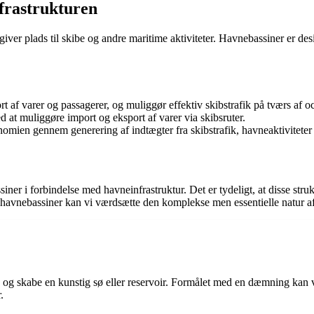
nfrastrukturen
iver plads til skibe og andre maritime aktiviteter. Havnebassiner er de
 af varer og passagerer, og muliggør effektiv skibstrafik på tværs af o
d at muliggøre import og eksport af varer via skibsruter.
omien gennem generering af indtægter fra skibstrafik, havneaktiviteter o
r i forbindelse med havneinfrastruktur. Det er tydeligt, at disse struktu
 havnebassiner kan vi værdsætte den komplekse men essentielle natur af
e og skabe en kunstig sø eller reservoir. Formålet med en dæmning kan 
.