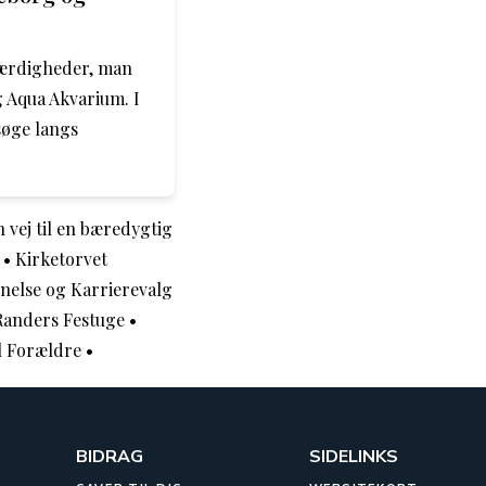
værdigheder, man
 Aqua Akvarium. I
øge langs
vej til en bæredygtig
•
Kirketorvet
nelse og Karrierevalg
Randers Festuge
•
l Forældre
•
BIDRAG
SIDELINKS