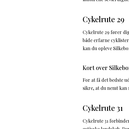
Cykelrute 29
Cykelrute 29 fører di
både erfarne cykliste
kan du opleve Silkeb
Kort over Silkeb
For at få det bedste u
sikre, at du nemt kan
Cykelrute 31
Cykelrute 31 forbind
østjyske landskab. Den