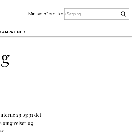
Min side
Opret konto
KAMPAGNER
og
ruterne 29 og 31 det
ne omgivelser og
er.