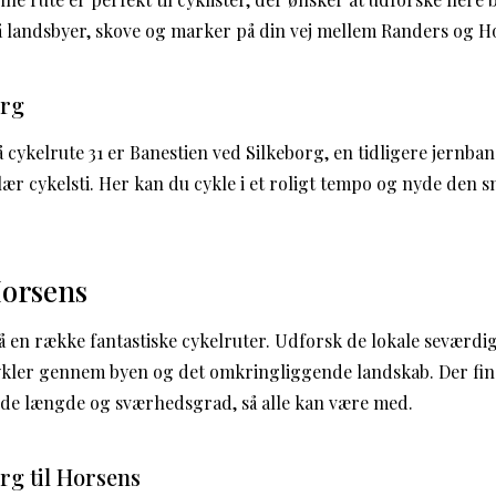
må landsbyer, skove og marker på din vej mellem Randers og H
org
å cykelrute 31 er Banestien ved Silkeborg, en tidligere jernba
ær cykelsti. Her kan du cykle i et roligt tempo og nyde den 
Horsens
 en række fantastiske cykelruter. Udforsk de lokale seværd
cykler gennem byen og det omkringliggende landskab. Der fin
nde længde og sværhedsgrad, så alle kan være med.
rg til Horsens