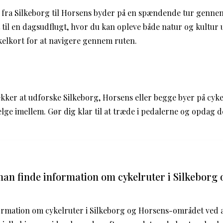
fra Silkeborg til Horsens byder på en spændende tur gennem
 til en dagsudflugt, hvor du kan opleve både natur og kultur 
elkort for at navigere gennem ruten.
ker at udforske Silkeborg, Horsens eller begge byer på cykel
ælge imellem. Gør dig klar til at træde i pedalerne og opdag de
n finde information om cykelruter i Silkeborg 
ormation om cykelruter i Silkeborg og Horsens-området ved 