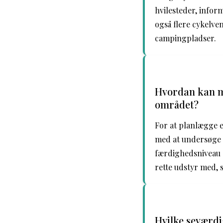
hvilesteder, infor
også flere cykelve
campingpladser.
Hvordan kan ma
området?
For at planlægge e
med at undersøge d
færdighedsniveau o
rette udstyr med, 
Hvilke seværdi