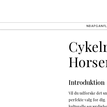
NBA
PGA
NFL
Cykelr
Horse
Introduktion
Vil du udforske det s
perfekte valg for dig
kulturelle seværdighed