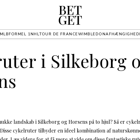
BET
GET
MLB
FORMEL 1
NHL
TOUR DE FRANCE
WIMBLEDON
AFHÆNGIGHED
uter i Silkeborg 
ns
mukke landskab i Silkeborg og Horsens på to hjul? Så er cykel
. Disse cykelruter tilbyder en ideel kombination af naturskøn
er. Læs videre for at få mere at vide om disse fantastiske rut