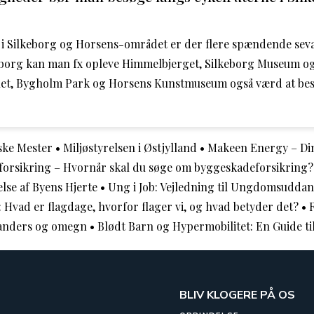
 i Silkeborg og Horsens-området er der flere spændende se
keborg kan man fx opleve Himmelbjerget, Silkeborg Museum og
et, Bygholm Park og Horsens Kunstmuseum også værd at bes
ske Mester
•
Miljøstyrelsen i Østjylland
•
Makeen Energy – Din 
orsikring – Hvornår skal du søge om byggeskadeforsikring?
se af Byens Hjerte
•
Ung i Job: Vejledning til Ungdomsuddan
Hvad er flagdage, hvorfor flager vi, og hvad betyder det?
•
Randers og omegn
•
Blødt Barn og Hypermobilitet: En Guide ti
BLIV KLOGERE PÅ OS