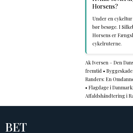
Horsens?
Under en cykeltur
bør besøge. I Sil
Horsens er Fængsl
cykelruterne.
Ak Iversen – Den Dan
fremtid
•
Byggeskadef
Randers: En Omdannel
•
Flagdage i Danmark: 
Affaldshåndtering i 
BET