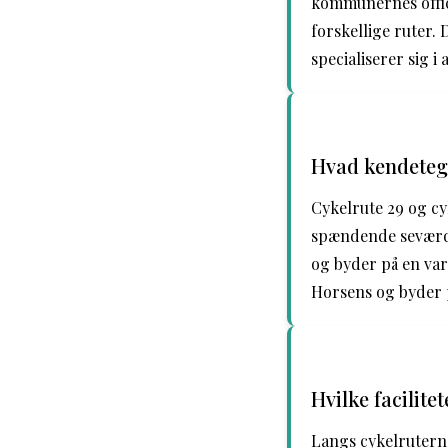
kommunernes offici
forskellige ruter.
specialiserer sig i 
Hvad kendetegn
Cykelrute 29 og c
spændende seværdi
og byder på en va
Horsens og byder p
Hvilke facilit
Langs cykelruterne