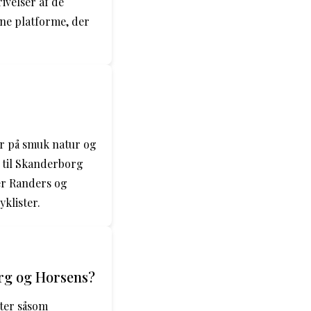
ivelser af de
ine platforme, der
er på smuk natur og
 til Skanderborg
er Randers og
klister.
org og Horsens?
eter såsom