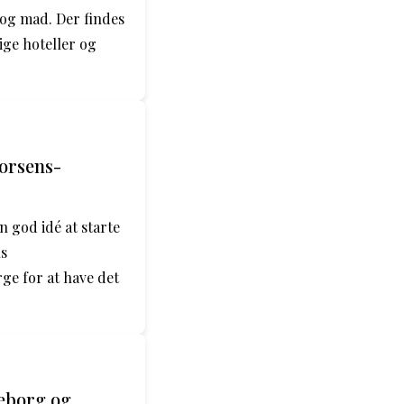
 og mad. Der findes
ige hoteller og
orsens-
 god idé at starte
ns
rge for at have det
keborg og