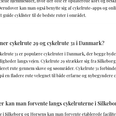
elle hjemmesider, hvor der ofte er opdaterede kort og beskr
 Derudover kan man også benytte sig af cykelrute-apps og onl
at guide cyklister til de bedste ruter i området.
er cykelrute 29 og cykelrute 31 i Danmark?
ykelrute 31 er populære cykelruter i Danmark, der begge byd
gheder langs vejen. Cykelrute 29 strækker sig fra Silkeborg
rieret rute gennem skove og søområder. Cykelrute 31 forbind
å en fladere rute velegnet til både erfarne og nybegyndere cy
eter kan man forvente langs cykelruterne i Silkeb
 i Silkeborg og Horsens kan man forvente etablerede facilit