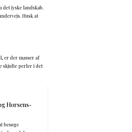
 det jyske landskab.
undervejs. Husk at
, er der masser af
 skjulte perler i det
og Horsens-
at besøge