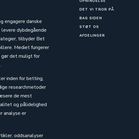
OPRINDELSE
DET VI TROR PÅ
BAG SIDEN
e og engagere danske
STØT OS
at levere dybdegående
AFDELINGER
tegier, tilbyder Bet
illere. Mediet fungerer
 gør det muligt for
.
er inden for betting,
ndige researchmetoder
 læsere de mest
litet og pålidelighed
er analyse er
tikler, oddsanalyser