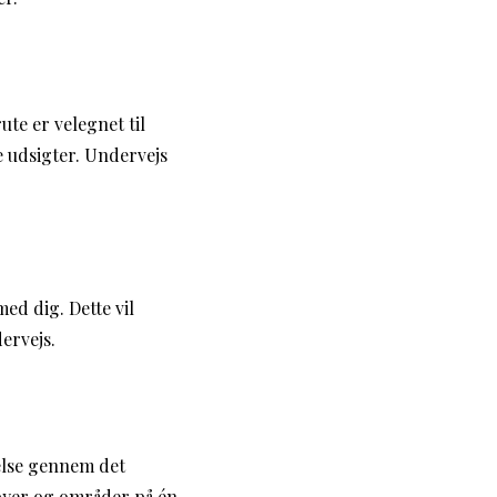
te er velegnet til
 udsigter. Undervejs
med dig. Dette vil
ervejs.
else gennem det
e byer og områder på én