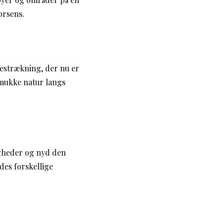
orsens.
nestrækning, der nu er
smukke natur langs
igheder og nyd den
des forskellige