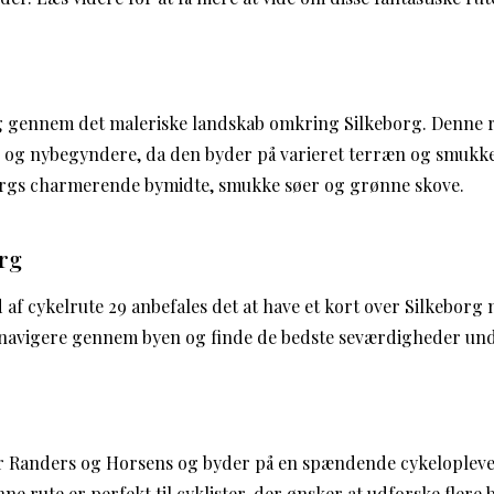
g gennem det maleriske landskab omkring Silkeborg. Denne ru
r og nybegyndere, da den byder på varieret terræn og smukke
orgs charmerende bymidte, smukke søer og grønne skove.
org
d af cykelrute 29 anbefales det at have et kort over Silkeborg 
 navigere gennem byen og finde de bedste seværdigheder und
er Randers og Horsens og byder på en spændende cykeloplev
ne rute er perfekt til cyklister, der ønsker at udforske fler