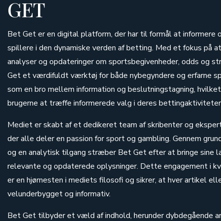
GET
Bet Get er en digital platform, der har til formål at informer
spillere i den dynamiske verden af betting. Med et fokus på 
analyser og opdateringer om sportsbegivenheder, odds og stra
Get et værdifuldt værktøj for både nybegyndere og erfarne sp
som en bro mellem information og beslutningstagning, hvilket
brugerne at træffe informerede valg i deres bettingaktiviteter
Mediet er skabt af et dedikeret team af skribenter og ekspert
der alle deler en passion for sport og gambling. Gennem gru
og en analytisk tilgang stræber Bet Get efter at bringe sine
relevante og opdaterede oplysninger. Dette engagement i kva
er en hjørnesten i mediets filosofi og sikrer, at hver artikel ell
velunderbygget og informativ.
Bet Get tilbyder et væld af indhold, herunder dybdegående ar