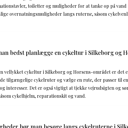
mationstavler, toiletter og muligheder for at tanke op på vand
nlige overnatningsmuligheder langs ruterne, såsom cykelvenl
n bedst planlægge en cykeltur i Silkeborg og H
n vellykket cykeltur i Silkeborg og Horsens-området er det en
e tilgængelige cykelruter og vælge en rute, der passer til e
g interesser. Det er også vigtigt at tjekke vejrudsigten og sø
såsom cykelhjelm, reparationskit og vand.
gheder bør man besøge langs cykelruterne i Sil