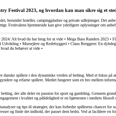
y Festival 2023, og hvordan kan man sikre sig et sted
t, herunder hoteller, campingpladser og private udlejninger. Det anbefal
tigt. Festivalens hjemmeside kan give yderligere oplysninger om anbe
 2024: Alt hvad du har brug for at vide
•
Mega Bass Randers 2023
•
F
 Udvikling
•
Mursejlere og Redebyggeri
•
Claus Berggren: En dybdegå
 hvad du behøver at vide
•
agere danske spillere i den dynamiske verden af betting. Med et fokus p
egyndere og erfarne spillere. Mediet fungerer som en bro mellem informa
r betting, der alle deler en passion for sport og gambling. Gennem grund
gagement i kvalitet og pålidelighed er en hjørnesten i mediets filosofi o
analyser og tips til strategier, der kan forbedre spillerens chancer for 
resser og finde det indhold, der passer dem bedst. Ved at facilitere en f