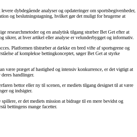
å at levere dybdegående analyser og opdateringer om sportsbegivenheder,
tion og beslutningstagning, hvilket gør det muligt for brugerne at
ige researchmetoder og en analytisk tilgang stræber Bet Get efter at
g sikrer, at hver artikel eller analyse er velunderbygget og informativ.
succes. Platformen tilstræber at dække en bred vifte af sportsgrene og
orståelse af komplekse bettingkonceptet, søger Bet Get at styrke
an være præget af hastighed og intensiv konkurrence, er det vigtigt at
r deres handlinger.
ren bettor eller ny til scenen, er mediets tilgang designet til at være
nger og indsigter.
pillere, er det mediets mission at bidrage til en mere bevidst og
stå bettingens mange facetter.