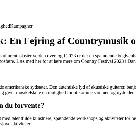
ighed
Kampagner
k: En Fejring af Countrymusik 
g kulturentusiaster verden over, og i 2023 er der en spændende begiven
atmosfære. Læs med her for at lære mere om Country Festival 2023 i Da
i de amerikanske sydstater. Den autentiske lyd af akustiske guitarer, ban
arv og giver musikelskere en mulighed for at komme sammen og nyde den
n du forvente?
ed talentfulde kunstnere, spændende workshops og aktiviteter for hele
sjove aktiviteter.