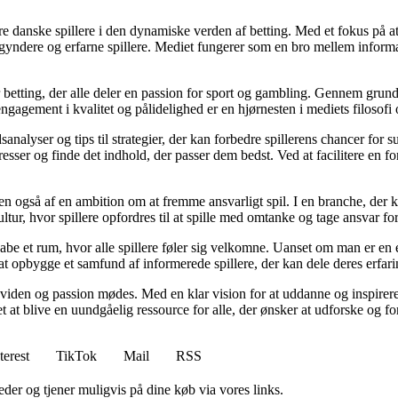
agere danske spillere i den dynamiske verden af betting. Med et fokus p
egyndere og erfarne spillere. Mediet fungerer som en bro mellem informa
r betting, der alle deler en passion for sport og gambling. Gennem grund
gagement i kvalitet og pålidelighed er en hjørnesten i mediets filosofi o
analyser og tips til strategier, der kan forbedre spillerens chancer for 
resser og finde det indhold, der passer dem bedst. Ved at facilitere en f
n også af en ambition om at fremme ansvarligt spil. I en branche, der k
ltur, hvor spillere opfordres til at spille med omtanke og tage ansvar fo
e et rum, hvor alle spillere føler sig velkomne. Uanset om man er en erfa
l at opbygge et samfund af informerede spillere, der kan dele deres erfari
viden og passion mødes. Med en klar vision for at uddanne og inspirere s
t blive en uundgåelig ressource for alle, der ønsker at udforske og for
terest
TikTok
Mail
RSS
er og tjener muligvis på dine køb via vores links.