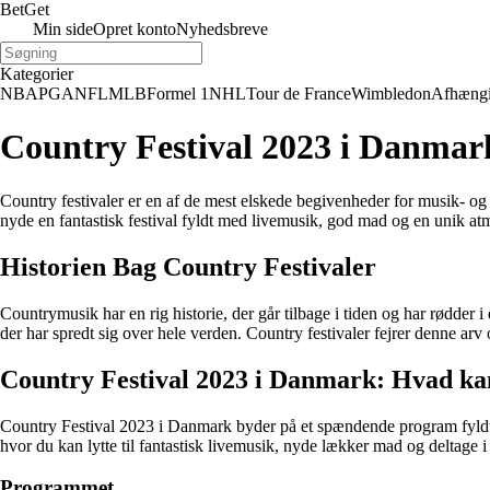
Bet
Get
Min side
Opret konto
Nyhedsbreve
Kategorier
NBA
PGA
NFL
MLB
Formel 1
NHL
Tour de France
Wimbledon
Afhæng
Country Festival 2023 i Danmar
Country festivaler er en af de mest elskede begivenheder for musik- o
nyde en fantastisk festival fyldt med livemusik, god mad og en unik 
Historien Bag Country Festivaler
Countrymusik har en rig historie, der går tilbage i tiden og har rødder 
der har spredt sig over hele verden. Country festivaler fejrer denne 
Country Festival 2023 i Danmark: Hvad ka
Country Festival 2023 i Danmark byder på et spændende program fyldt m
hvor du kan lytte til fantastisk livemusik, nyde lækker mad og deltage i 
Programmet