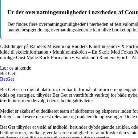
Er der overnatningsmuligheder i nærheden af Countr
Der findes flere overnatningsmuligheder i nærheden af festivalområde
mange besøgende, og overnatningsstederne kan blive booket op hur
Udstillinger på Randers Museum og Randers Kunstmuseum
•
X Factor
kilde til skoleinformation
•
Munkholmskolen – En Skole Med Fokus På
utrolige Oust Mølle Rock Formation
•
Vandstand i Randers Fjord – Alt
Lær os at kende
Bet Get
Bet
Get
Bet Get er en digital platform, der har til formål at informere og eng
odds og strategier, tilbyder Bet Get et værdifuldt værktøj for både nyb
træffe informerede valg i deres bettingaktiviteter.
Mediet er skabt af et dedikeret team af skribenter og eksperter inden fo
bringe sine læsere de mest relevante og opdaterede oplysninger. Dette en
Bet Get tilbyder et væld af indhold, herunder dybdegående artikler, odds
bettingformer, hvilket giver læserne mulighed for at udforske deres inte