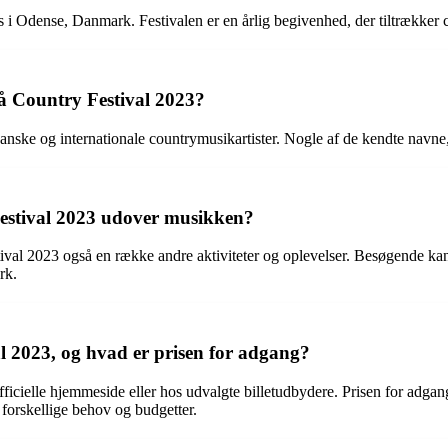
s i Odense, Danmark. Festivalen er en årlig begivenhed, der tiltrækker 
å Country Festival 2023?
nske og internationale countrymusikartister. Nogle af de kendte navne,
estival 2023 udover musikken?
ival 2023 også en række andre aktiviteter og oplevelser. Besøgende kan
rk.
l 2023, og hvad er prisen for adgang?
officielle hjemmeside eller hos udvalgte billetudbydere. Prisen for adga
 forskellige behov og budgetter.