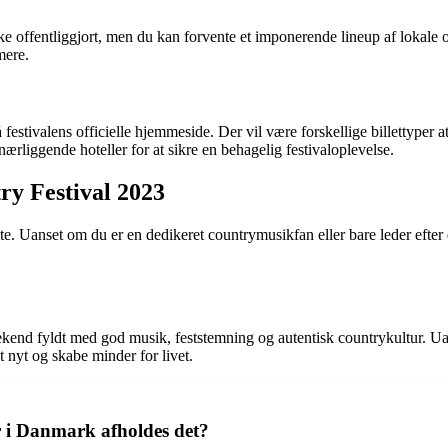
 offentliggjort, men du kan forvente et imponerende lineup af lokale 
mere.
 festivalens officielle hjemmeside. Der vil være forskellige billettyper 
ærliggende hoteller for at sikre en behagelig festivaloplevelse.
ry Festival 2023
te. Uanset om du er en dedikeret countrymusikfan eller bare leder efte
end fyldt med god musik, feststemning og autentisk countrykultur. Uans
t nyt og skabe minder for livet.
r i Danmark afholdes det?