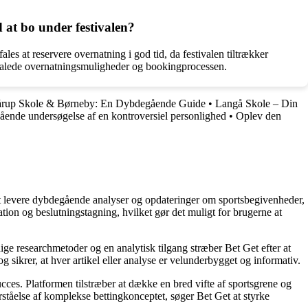
 at bo under festivalen?
es at reservere overnatning i god tid, da festivalen tiltrækker
falede overnatningsmuligheder og bookingprocessen.
årup Skole & Børneby: En Dybdegående Guide
•
Langå Skole – Din
ende undersøgelse af en kontroversiel personlighed
•
Oplev den
å at levere dybdegående analyser og opdateringer om sportsbegivenheder,
tion og beslutningstagning, hvilket gør det muligt for brugerne at
ige researchmetoder og en analytisk tilgang stræber Bet Get efter at
g sikrer, at hver artikel eller analyse er velunderbygget og informativ.
succes. Platformen tilstræber at dække en bred vifte af sportsgrene og
orståelse af komplekse bettingkonceptet, søger Bet Get at styrke