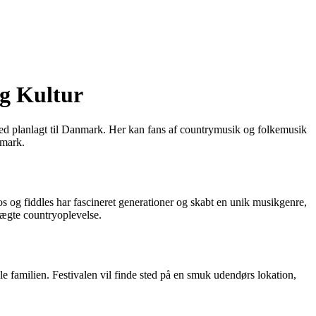
og Kultur
hed planlagt til Danmark. Her kan fans af countrymusik og folkemusik
nmark.
jos og fiddles har fascineret generationer og skabt en unik musikgenre,
 ægte countryoplevelse.
 familien. Festivalen vil finde sted på en smuk udendørs lokation,