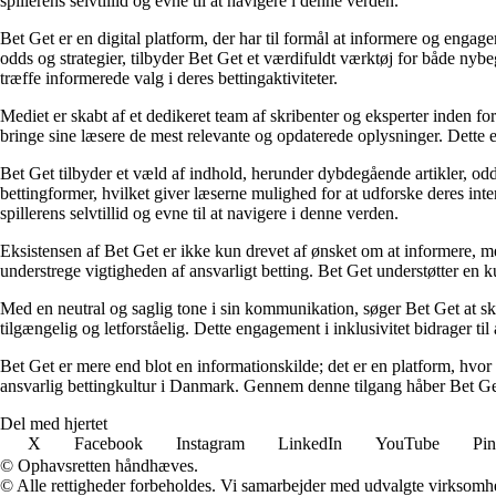
spillerens selvtillid og evne til at navigere i denne verden.
Bet Get er en digital platform, der har til formål at informere og eng
odds og strategier, tilbyder Bet Get et værdifuldt værktøj for både nyb
træffe informerede valg i deres bettingaktiviteter.
Mediet er skabt af et dedikeret team af skribenter og eksperter inden fo
bringe sine læsere de mest relevante og opdaterede oplysninger. Dette en
Bet Get tilbyder et væld af indhold, herunder dybdegående artikler, odds
bettingformer, hvilket giver læserne mulighed for at udforske deres inte
spillerens selvtillid og evne til at navigere i denne verden.
Eksistensen af Bet Get er ikke kun drevet af ønsket om at informere, me
understrege vigtigheden af ansvarligt betting. Bet Get understøtter en ku
Med en neutral og saglig tone i sin kommunikation, søger Bet Get at skab
tilgængelig og letforståelig. Dette engagement i inklusivitet bidrager ti
Bet Get er mere end blot en informationskilde; det er en platform, hvor 
ansvarlig bettingkultur i Danmark. Gennem denne tilgang håber Bet Get a
Del med hjertet
X
Facebook
Instagram
LinkedIn
YouTube
Pin
© Ophavsretten håndhæves.
© Alle rettigheder forbeholdes. Vi samarbejder med udvalgte virksomhed