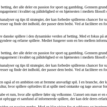
r betting, der alle deler en passion for sport og gambling. Gennem grund
gagement i kvalitet og pålidelighed er en hjørnesten i mediets filosofi o
analyser og tips til strategier, der kan forbedre spillerens chancer for 
resser og finde det indhold, der passer dem bedst. Ved at facilitere en f
agere danske spillere i den dynamiske verden af betting. Med et fokus p
egyndere og erfarne spillere. Mediet fungerer som en bro mellem informa
r betting, der alle deler en passion for sport og gambling. Gennem grund
gagement i kvalitet og pålidelighed er en hjørnesten i mediets filosofi o
analyser og tips til strategier, der kan forbedre spillerens chancer for 
resser og finde det indhold, der passer dem bedst. Ved at facilitere en f
n også af en ambition om at fremme ansvarligt spil. I en branche, der k
ltur, hvor spillere opfordres til at spille med omtanke og tage ansvar fo
e et rum, hvor alle spillere føler sig velkomne. Uanset om man er en erfa
l at opbygge et samfund af informerede spillere, der kan dele deres erfari
viden og passion mødes. Med en klar vision for at uddanne og inspirere s