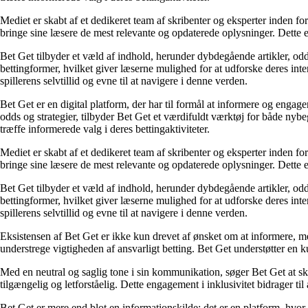
Mediet er skabt af et dedikeret team af skribenter og eksperter inden fo
bringe sine læsere de mest relevante og opdaterede oplysninger. Dette en
Bet Get tilbyder et væld af indhold, herunder dybdegående artikler, odds
bettingformer, hvilket giver læserne mulighed for at udforske deres inte
spillerens selvtillid og evne til at navigere i denne verden.
Bet Get er en digital platform, der har til formål at informere og eng
odds og strategier, tilbyder Bet Get et værdifuldt værktøj for både nyb
træffe informerede valg i deres bettingaktiviteter.
Mediet er skabt af et dedikeret team af skribenter og eksperter inden fo
bringe sine læsere de mest relevante og opdaterede oplysninger. Dette en
Bet Get tilbyder et væld af indhold, herunder dybdegående artikler, odds
bettingformer, hvilket giver læserne mulighed for at udforske deres inte
spillerens selvtillid og evne til at navigere i denne verden.
Eksistensen af Bet Get er ikke kun drevet af ønsket om at informere, me
understrege vigtigheden af ansvarligt betting. Bet Get understøtter en ku
Med en neutral og saglig tone i sin kommunikation, søger Bet Get at skab
tilgængelig og letforståelig. Dette engagement i inklusivitet bidrager ti
Bet Get er mere end blot en informationskilde; det er en platform, hvor 