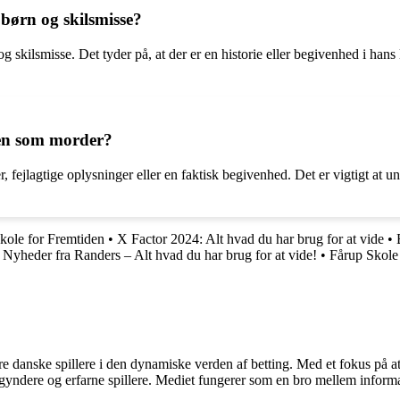
børn og skilsmisse?
 skilsmisse. Det tyder på, at der er en historie eller begivenhed i hans l
en som morder?
fejlagtige oplysninger eller en faktisk begivenhed. Det er vigtigt at un
kole for Fremtiden
•
X Factor 2024: Alt hvad du har brug for at vide
•
•
Nyheder fra Randers – Alt hvad du har brug for at vide!
•
Fårup Skol
agere danske spillere i den dynamiske verden af betting. Med et fokus p
egyndere og erfarne spillere. Mediet fungerer som en bro mellem informa