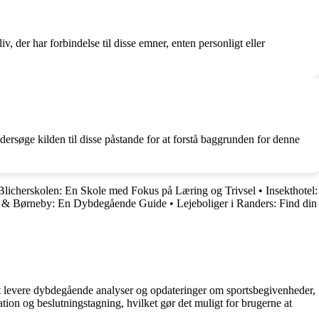
iv, der har forbindelse til disse emner, enten personligt eller
dersøge kilden til disse påstande for at forstå baggrunden for denne
Blicherskolen: En Skole med Fokus på Læring og Trivsel
•
Insekthotel:
e & Børneby: En Dybdegående Guide
•
Lejeboliger i Randers: Find din
å at levere dybdegående analyser og opdateringer om sportsbegivenheder,
tion og beslutningstagning, hvilket gør det muligt for brugerne at