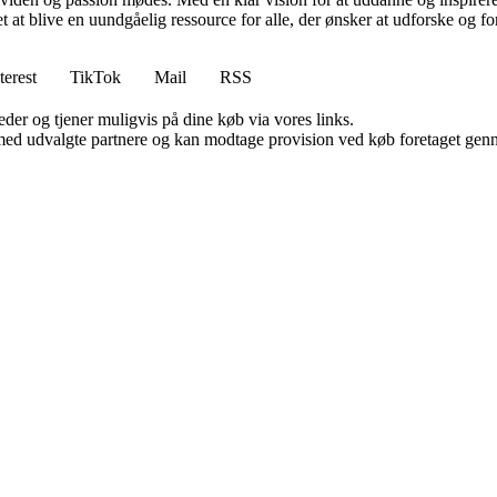
t blive en uundgåelig ressource for alle, der ønsker at udforske og for
terest
TikTok
Mail
RSS
er og tjener muligvis på dine køb via vores links.
med udvalgte partnere og kan modtage provision ved køb foretaget gennem