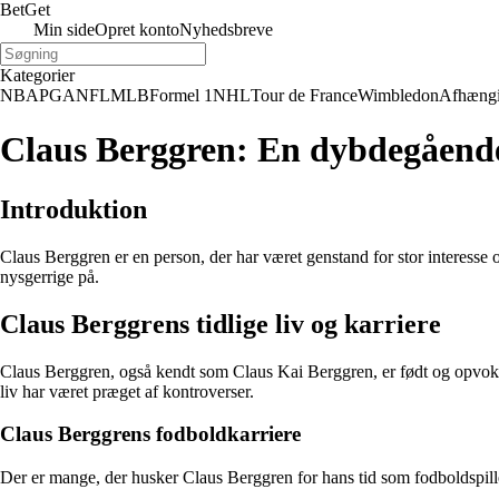
Bet
Get
Min side
Opret konto
Nyhedsbreve
Kategorier
NBA
PGA
NFL
MLB
Formel 1
NHL
Tour de France
Wimbledon
Afhæng
Claus Berggren: En dybdegående 
Introduktion
Claus Berggren er en person, der har været genstand for stor interesse o
nysgerrige på.
Claus Berggrens tidlige liv og karriere
Claus Berggren, også kendt som Claus Kai Berggren, er født og opvokset
liv har været præget af kontroverser.
Claus Berggrens fodboldkarriere
Der er mange, der husker Claus Berggren for hans tid som fodboldspiller.