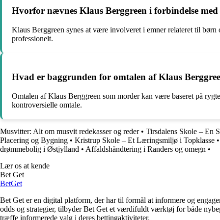
Hvorfor nævnes Klaus Berggreen i forbindelse med 
Klaus Berggreen synes at være involveret i emner relateret til børn og
professionelt.
Hvad er baggrunden for omtalen af Klaus Berggre
Omtalen af Klaus Berggreen som morder kan være baseret på rygter, 
kontroversielle omtale.
Musvitter: Alt om musvit redekasser og reder
•
Tirsdalens Skole – En S
Placering og Bygning
•
Kristrup Skole – Et Læringsmiljø i Topklasse
drømmebolig i Østjylland
•
Affaldshåndtering i Randers og omegn
•
Lær os at kende
Bet Get
Bet
Get
Bet Get er en digital platform, der har til formål at informere og eng
odds og strategier, tilbyder Bet Get et værdifuldt værktøj for både nyb
træffe informerede valg i deres bettingaktiviteter.