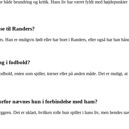
 både beundring og kritik. Hans liv har været fyldt med højdepunkter o
se til Randers?
 Han er muligvis født eller har boet i Randers, eller også har han håndte
ng i fodbold?
dbold, enten som spiller, træner eller på anden måde. Det er muligt, at ha
vorfor nævnes hun i forbindelse med ham?
rggren. Det er uklart, hvilken rolle hun spiller i hans liv, men hendes n