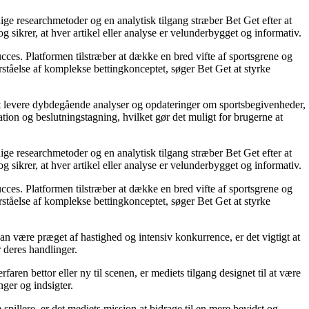
ige researchmetoder og en analytisk tilgang stræber Bet Get efter at
g sikrer, at hver artikel eller analyse er velunderbygget og informativ.
succes. Platformen tilstræber at dække en bred vifte af sportsgrene og
orståelse af komplekse bettingkonceptet, søger Bet Get at styrke
å at levere dybdegående analyser og opdateringer om sportsbegivenheder,
tion og beslutningstagning, hvilket gør det muligt for brugerne at
ige researchmetoder og en analytisk tilgang stræber Bet Get efter at
g sikrer, at hver artikel eller analyse er velunderbygget og informativ.
succes. Platformen tilstræber at dække en bred vifte af sportsgrene og
orståelse af komplekse bettingkonceptet, søger Bet Get at styrke
an være præget af hastighed og intensiv konkurrence, er det vigtigt at
r deres handlinger.
ren bettor eller ny til scenen, er mediets tilgang designet til at være
nger og indsigter.
pillere, er det mediets mission at bidrage til en mere bevidst og