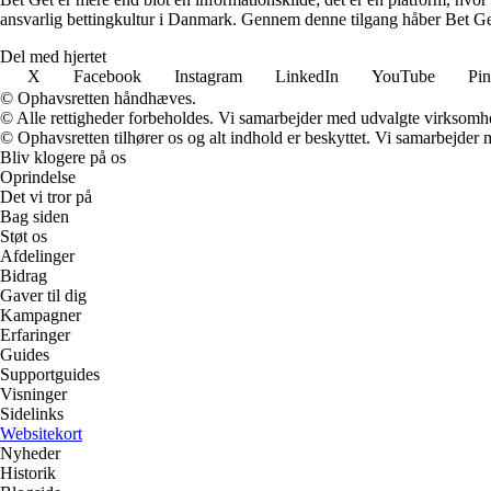
ansvarlig bettingkultur i Danmark. Gennem denne tilgang håber Bet Get a
Del med hjertet
X
Facebook
Instagram
LinkedIn
YouTube
Pin
© Ophavsretten håndhæves.
© Alle rettigheder forbeholdes. Vi samarbejder med udvalgte virksomhed
© Ophavsretten tilhører os og alt indhold er beskyttet. Vi samarbejder 
Bliv klogere på os
Oprindelse
Det vi tror på
Bag siden
Støt os
Afdelinger
Bidrag
Gaver til dig
Kampagner
Erfaringer
Guides
Supportguides
Visninger
Sidelinks
Websitekort
Nyheder
Historik