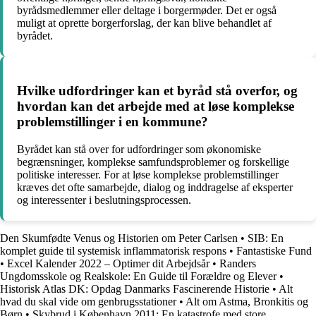
byrådsmedlemmer eller deltage i borgermøder. Det er også
muligt at oprette borgerforslag, der kan blive behandlet af
byrådet.
Hvilke udfordringer kan et byråd stå overfor, og
hvordan kan det arbejde med at løse komplekse
problemstillinger i en kommune?
Byrådet kan stå over for udfordringer som økonomiske
begrænsninger, komplekse samfundsproblemer og forskellige
politiske interesser. For at løse komplekse problemstillinger
kræves det ofte samarbejde, dialog og inddragelse af eksperter
og interessenter i beslutningsprocessen.
Den Skumfødte Venus og Historien om Peter Carlsen
•
SIB: En
komplet guide til systemisk inflammatorisk respons
•
Fantastiske Fund
•
Excel Kalender 2022 – Optimer dit Arbejdsår
•
Randers
Ungdomsskole og Realskole: En Guide til Forældre og Elever
•
Historisk Atlas DK: Opdag Danmarks Fascinerende Historie
•
Alt
hvad du skal vide om genbrugsstationer
•
Alt om Astma, Bronkitis og
Børn
•
Skybrud i København 2011: En katastrofe med store