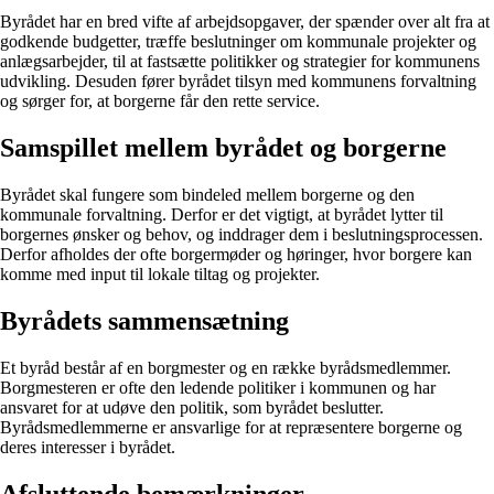
Byrådet har en bred vifte af arbejdsopgaver, der spænder over alt fra at
godkende budgetter, træffe beslutninger om kommunale projekter og
anlægsarbejder, til at fastsætte politikker og strategier for kommunens
udvikling. Desuden fører byrådet tilsyn med kommunens forvaltning
og sørger for, at borgerne får den rette service.
Samspillet mellem byrådet og borgerne
Byrådet skal fungere som bindeled mellem borgerne og den
kommunale forvaltning. Derfor er det vigtigt, at byrådet lytter til
borgernes ønsker og behov, og inddrager dem i beslutningsprocessen.
Derfor afholdes der ofte borgermøder og høringer, hvor borgere kan
komme med input til lokale tiltag og projekter.
Byrådets sammensætning
Et byråd består af en borgmester og en række byrådsmedlemmer.
Borgmesteren er ofte den ledende politiker i kommunen og har
ansvaret for at udøve den politik, som byrådet beslutter.
Byrådsmedlemmerne er ansvarlige for at repræsentere borgerne og
deres interesser i byrådet.
Afsluttende bemærkninger