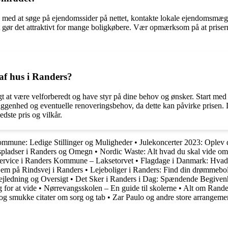
rte med at søge på ejendomssider på nettet, kontakte lokale ejendomsmæ
 gør det attraktivt for mange boligkøbere. Vær opmærksom på at priser
af hus i Randers?
gt at være velforberedt og have styr på dine behov og ønsker. Start med 
genhed og eventuelle renoveringsbehov, da dette kan påvirke prisen. D
dste pris og vilkår.
ommune: Ledige Stillinger og Muligheder
•
Julekoncerter 2023: Oplev 
pladser i Randers og Omegn
•
Nordic Waste: Alt hvad du skal vide 
ervice i Randers Kommune – Laksetorvet
•
Flagdage i Danmark: Hvad e
em på Rindsvej i Randers
•
Lejeboliger i Randers: Find din drømmebol
ejledning og Oversigt
•
Det Sker i Randers i Dag: Spændende Begivenh
 for at vide
•
Nørrevangsskolen – En guide til skolerne
•
Alt om Rander
og smukke citater om sorg og tab
•
Zar Paulo og andre store arrangeme