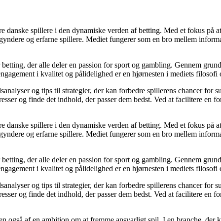
agere danske spillere i den dynamiske verden af betting. Med et fokus p
egyndere og erfarne spillere. Mediet fungerer som en bro mellem informa
r betting, der alle deler en passion for sport og gambling. Gennem grund
gagement i kvalitet og pålidelighed er en hjørnesten i mediets filosofi o
analyser og tips til strategier, der kan forbedre spillerens chancer for 
resser og finde det indhold, der passer dem bedst. Ved at facilitere en f
agere danske spillere i den dynamiske verden af betting. Med et fokus p
egyndere og erfarne spillere. Mediet fungerer som en bro mellem informa
r betting, der alle deler en passion for sport og gambling. Gennem grund
gagement i kvalitet og pålidelighed er en hjørnesten i mediets filosofi o
analyser og tips til strategier, der kan forbedre spillerens chancer for 
resser og finde det indhold, der passer dem bedst. Ved at facilitere en f
n også af en ambition om at fremme ansvarligt spil. I en branche, der k