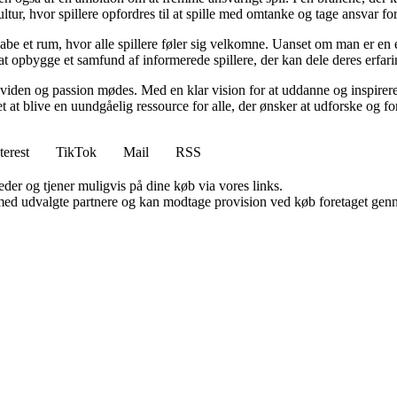
ltur, hvor spillere opfordres til at spille med omtanke og tage ansvar fo
e et rum, hvor alle spillere føler sig velkomne. Uanset om man er en erfa
l at opbygge et samfund af informerede spillere, der kan dele deres erfari
viden og passion mødes. Med en klar vision for at uddanne og inspirere s
t blive en uundgåelig ressource for alle, der ønsker at udforske og for
terest
TikTok
Mail
RSS
er og tjener muligvis på dine køb via vores links.
med udvalgte partnere og kan modtage provision ved køb foretaget gennem