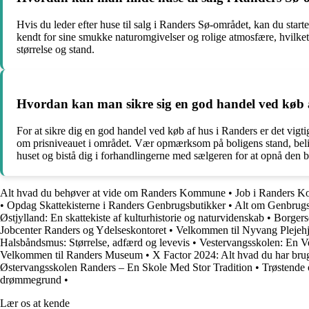
Hvis du leder efter huse til salg i Randers Sø-området, kan du sta
kendt for sine smukke naturomgivelser og rolige atmosfære, hvilket
størrelse og stand.
Hvordan kan man sikre sig en god handel ved køb 
For at sikre dig en god handel ved køb af hus i Randers er det vigti
om prisniveauet i området. Vær opmærksom på boligens stand, belig
huset og bistå dig i forhandlingerne med sælgeren for at opnå den be
Alt hvad du behøver at vide om Randers Kommune
•
Job i Randers K
•
Opdag Skattekisterne i Randers Genbrugsbutikker
•
Alt om Genbrugs
Østjylland: En skattekiste af kulturhistorie og naturvidenskab
•
Borgers
Jobcenter Randers og Ydelseskontoret
•
Velkommen til Nyvang Plejehj
Halsbåndsmus: Størrelse, adfærd og levevis
•
Vestervangsskolen: En V
Velkommen til Randers Museum
•
X Factor 2024: Alt hvad du har brug
Østervangsskolen Randers – En Skole Med Stor Tradition
•
Trøstende 
drømmegrund
•
Lær os at kende