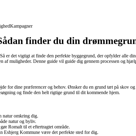
ighed
Kampagner
: Sådan finder du din drømmegru
 er det vigtigt at finde den perfekte byggegrund, der opfylder alle di
glen af muligheder. Denne guide vil guide dig gennem processen og hjæl
højde for dine præferencer og behov. Ønsker du en grund tæt på skov og 
din søgning og finde den helt rigtige grund til dit kommende hjem.
 natur omkring dig.
åde natur og byliv.
ør Romalt til et eftertragtet område.
 Esbjerg Kommune være det perfekte sted for dig.