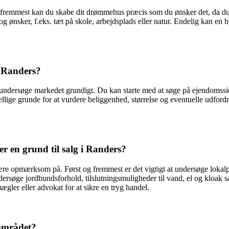
g fremmest kan du skabe dit drømmehus præcis som du ønsker det, da du
g ønsker, f.eks. tæt på skole, arbejdsplads eller natur. Endelig kan en
i Randers?
 at undersøge markedet grundigt. Du kan starte med at søge på ejendoms
kellige grunde for at vurdere beliggenhed, størrelse og eventuelle udfor
en grund til salg i Randers?
 være opmærksom på. Først og fremmest er det vigtigt at undersøge lokalp
søge jordbundsforhold, tilslutningsmuligheder til vand, el og kloak sam
gler eller advokat for at sikre en tryg handel.
-området?