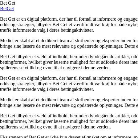
Bet Get
Bet
Get
Bet Get er en digital platform, der har til formål at informere og eng
odds og strategier, tilbyder Bet Get et værdifuldt værktøj for både nyb
træffe informerede valg i deres bettingaktiviteter.
Mediet er skabt af et dedikeret team af skribenter og eksperter inden fo
bringe sine læsere de mest relevante og opdaterede oplysninger. Dette en
Bet Get tilbyder et væld af indhold, herunder dybdegående artikler, odds
bettingformer, hvilket giver læserne mulighed for at udforske deres inte
spillerens selvtillid og evne til at navigere i denne verden.
Bet Get er en digital platform, der har til formål at informere og eng
odds og strategier, tilbyder Bet Get et værdifuldt værktøj for både nyb
træffe informerede valg i deres bettingaktiviteter.
Mediet er skabt af et dedikeret team af skribenter og eksperter inden fo
bringe sine læsere de mest relevante og opdaterede oplysninger. Dette en
Bet Get tilbyder et væld af indhold, herunder dybdegående artikler, odds
bettingformer, hvilket giver læserne mulighed for at udforske deres inte
spillerens selvtillid og evne til at navigere i denne verden.
Eksistensen af Bet Get er ikke kun drevet af ønsket om at informere, me