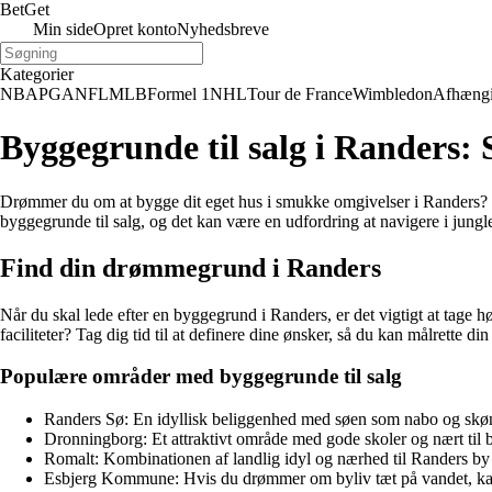
Bet
Get
Min side
Opret konto
Nyhedsbreve
Kategorier
NBA
PGA
NFL
MLB
Formel 1
NHL
Tour de France
Wimbledon
Afhæng
Byggegrunde til salg i Randers
Drømmer du om at bygge dit eget hus i smukke omgivelser i Randers? Så
byggegrunde til salg, og det kan være en udfordring at navigere i jun
Find din drømmegrund i Randers
Når du skal lede efter en byggegrund i Randers, er det vigtigt at tage 
faciliteter? Tag dig tid til at definere dine ønsker, så du kan målrette 
Populære områder med byggegrunde til salg
Randers Sø: En idyllisk beliggenhed med søen som nabo og skøn
Dronningborg: Et attraktivt område med gode skoler og nært til b
Romalt: Kombinationen af landlig idyl og nærhed til Randers by g
Esbjerg Kommune: Hvis du drømmer om byliv tæt på vandet, kan