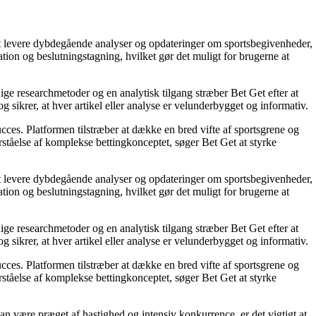
å at levere dybdegående analyser og opdateringer om sportsbegivenheder,
tion og beslutningstagning, hvilket gør det muligt for brugerne at
ige researchmetoder og en analytisk tilgang stræber Bet Get efter at
g sikrer, at hver artikel eller analyse er velunderbygget og informativ.
succes. Platformen tilstræber at dække en bred vifte af sportsgrene og
orståelse af komplekse bettingkonceptet, søger Bet Get at styrke
å at levere dybdegående analyser og opdateringer om sportsbegivenheder,
tion og beslutningstagning, hvilket gør det muligt for brugerne at
ige researchmetoder og en analytisk tilgang stræber Bet Get efter at
g sikrer, at hver artikel eller analyse er velunderbygget og informativ.
succes. Platformen tilstræber at dække en bred vifte af sportsgrene og
orståelse af komplekse bettingkonceptet, søger Bet Get at styrke
an være præget af hastighed og intensiv konkurrence, er det vigtigt at