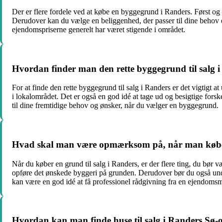
Der er flere fordele ved at købe en byggegrund i Randers. Først o
Derudover kan du vælge en beliggenhed, der passer til dine behov o
ejendomspriserne generelt har været stigende i området.
Hvordan finder man den rette byggegrund til salg 
For at finde den rette byggegrund til salg i Randers er det vigtigt
i lokalområdet. Det er også en god idé at tage ud og besigtige fors
til dine fremtidige behov og ønsker, når du vælger en byggegrund.
Hvad skal man være opmærksom på, når man køber 
Når du køber en grund til salg i Randers, er der flere ting, du bør
opføre det ønskede byggeri på grunden. Derudover bør du også under
kan være en god idé at få professionel rådgivning fra en ejendomsmæ
Hvordan kan man finde huse til salg i Randers Sø