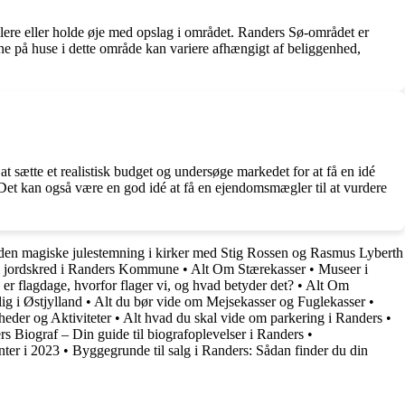
glere eller holde øje med opslag i området. Randers Sø-området er
ne på huse i dette område kan variere afhængigt af beliggenhed,
at sætte et realistisk budget og undersøge markedet for at få en idé
et kan også være en god idé at få en ejendomsmægler til at vurdere
den magiske julestemning i kirker med Stig Rossen og Rasmus Lyberth
om jordskred i Randers Kommune
•
Alt Om Stærekasser
•
Museer i
r flagdage, hvorfor flager vi, og hvad betyder det?
•
Alt Om
ig i Østjylland
•
Alt du bør vide om Mejsekasser og Fuglekasser
•
eder og Aktiviteter
•
Alt hvad du skal vide om parkering i Randers
•
s Biograf – Din guide til biografoplevelser i Randers
•
nter i 2023
•
Byggegrunde til salg i Randers: Sådan finder du din