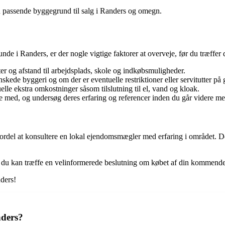
en passende byggegrund til salg i Randers og omegn.
de i Randers, er der nogle vigtige faktorer at overveje, før du træffer d
er og afstand til arbejdsplads, skole og indkøbsmuligheder.
ede byggeri og om der er eventuelle restriktioner eller servitutter på
le ekstra omkostninger såsom tilslutning til el, vand og kloak.
 med, og undersøg deres erfaring og referencer inden du går videre me
ordel at konsultere en lokal ejendomsmægler med erfaring i området. D
 så du kan træffe en velinformerede beslutning om købet af din kommen
ders!
nders?