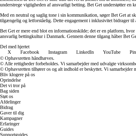
understrege vigtigheden af ansvarligt betting. Bet Get understøtter en ku
Med en neutral og saglig tone i sin kommunikation, søger Bet Get at skab
tilgængelig og letforståelig. Dette engagement i inklusivitet bidrager ti
Bet Get er mere end blot en informationskilde; det er en platform, hvor 
ansvarlig bettingkultur i Danmark. Gennem denne tilgang håber Bet Get a
Del med hjertet
X
Facebook
Instagram
LinkedIn
YouTube
Pin
© Ophavsretten håndhæves.
© Alle rettigheder forbeholdes. Vi samarbejder med udvalgte virksomhed
© Ophavsretten tilhører os og alt indhold er beskyttet. Vi samarbejder 
Bliv klogere på os
Oprindelse
Det vi tror på
Bag siden
Støt os
Afdelinger
Bidrag
Gaver til dig
Kampagner
Erfaringer
Guides
Supportguides