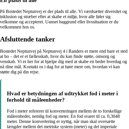
En plads til alle
På Bostedet Neptunvej er der plads til alle. Vi værdsætter diversitet og
inklusion og stræber efter at skabe et miljø, hvor alle føler sig
velkomne og accepteret. Uanset baggrund eller livssituation er du
velkommen hos os.
Afsluttende tanker
Bostedet Neptunvej på Neptunvej 4 i Randers er mere end bare et sted
at bo – det er et fællesskab, hvor du kan finde støtte, omsorg og
venskab. Vi er her for at hjælpe dig med at skabe en bedre hverdag og
nå dine mål. Kontakt os i dag for at høre mere om, hvordan vi kan
støtte dig på din rejse.
Hvad er betydningen af ​​udtrykket fod i meter i
forhold til måleenheder?
Fod i meter refererer til konverteringen mellem de to forskellige
måleenheder, nemlig fod og meter. En fod svarer til ca. 0,3048
meter. Denne konvertering er nyttig, når man skal oversætte
længder mellem det metriske system (meter) og det imperiale