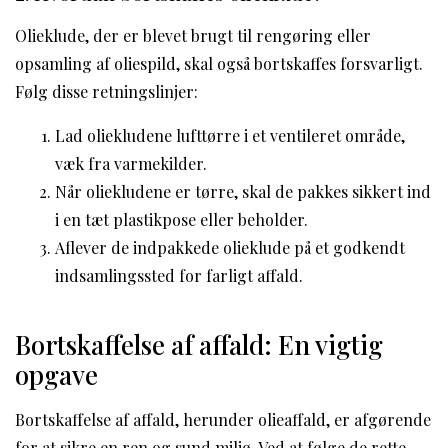
Olieklude, der er blevet brugt til rengøring eller
opsamling af oliespild, skal også bortskaffes forsvarligt.
Følg disse retningslinjer:
Lad oliekludene lufttørre i et ventileret område,
væk fra varmekilder.
Når oliekludene er tørre, skal de pakkes sikkert ind
i en tæt plastikpose eller beholder.
Aflever de indpakkede olieklude på et godkendt
indsamlingssted for farligt affald.
Bortskaffelse af affald: En vigtig
opgave
Bortskaffelse af affald, herunder olieaffald, er afgørende
for at sikre en ren og sund miljø. Ved at følge de rette