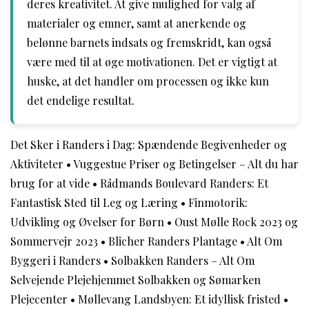
deres kreativitet. At give mulighed for valg af
materialer og emner, samt at anerkende og
belønne barnets indsats og fremskridt, kan også
være med til at øge motivationen. Det er vigtigt at
huske, at det handler om processen og ikke kun
det endelige resultat.
Det Sker i Randers i Dag: Spændende Begivenheder og
Aktiviteter
•
Vuggestue Priser og Betingelser – Alt du har
brug for at vide
•
Rådmands Boulevard Randers: Et
Fantastisk Sted til Leg og Læring
•
Finmotorik:
Udvikling og Øvelser for Børn
•
Oust Mølle Rock 2023 og
Sommervejr 2023
•
Blicher Randers Plantage
•
Alt Om
Byggeri i Randers
•
Solbakken Randers – Alt Om
Selvejende Plejehjemmet Solbakken og Sømarken
Plejecenter
•
Møllevang Landsbyen: Et idyllisk fristed
•