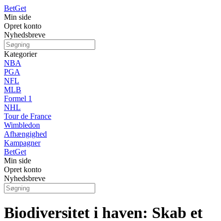
Bet
Get
Min side
Opret konto
Nyhedsbreve
Kategorier
NBA
PGA
NFL
MLB
Formel 1
NHL
Tour de France
Wimbledon
Afhængighed
Kampagner
Bet
Get
Min side
Opret konto
Nyhedsbreve
Biodiversitet i haven: Skab et