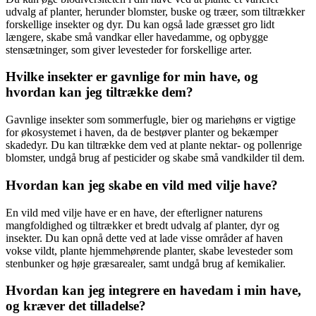
udvalg af planter, herunder blomster, buske og træer, som tiltrækker
forskellige insekter og dyr. Du kan også lade græsset gro lidt
længere, skabe små vandkar eller havedamme, og opbygge
stensætninger, som giver levesteder for forskellige arter.
Hvilke insekter er gavnlige for min have, og
hvordan kan jeg tiltrække dem?
Gavnlige insekter som sommerfugle, bier og mariehøns er vigtige
for økosystemet i haven, da de bestøver planter og bekæmper
skadedyr. Du kan tiltrække dem ved at plante nektar- og pollenrige
blomster, undgå brug af pesticider og skabe små vandkilder til dem.
Hvordan kan jeg skabe en vild med vilje have?
En vild med vilje have er en have, der efterligner naturens
mangfoldighed og tiltrækker et bredt udvalg af planter, dyr og
insekter. Du kan opnå dette ved at lade visse områder af haven
vokse vildt, plante hjemmehørende planter, skabe levesteder som
stenbunker og høje græsarealer, samt undgå brug af kemikalier.
Hvordan kan jeg integrere en havedam i min have,
og kræver det tilladelse?