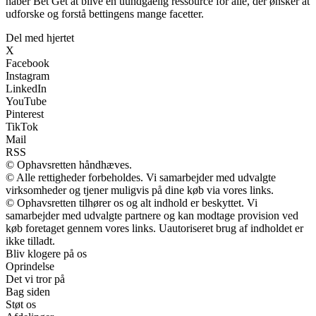
håber Bet Get at blive en uundgåelig ressource for alle, der ønsker at
udforske og forstå bettingens mange facetter.
Del med hjertet
X
Facebook
Instagram
LinkedIn
YouTube
Pinterest
TikTok
Mail
RSS
© Ophavsretten håndhæves.
© Alle rettigheder forbeholdes. Vi samarbejder med udvalgte
virksomheder og tjener muligvis på dine køb via vores links.
© Ophavsretten tilhører os og alt indhold er beskyttet. Vi
samarbejder med udvalgte partnere og kan modtage provision ved
køb foretaget gennem vores links. Uautoriseret brug af indholdet er
ikke tilladt.
Bliv klogere på os
Oprindelse
Det vi tror på
Bag siden
Støt os