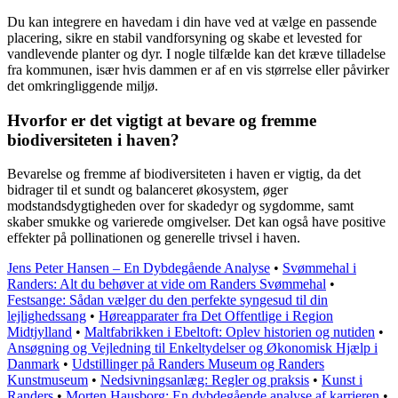
Du kan integrere en havedam i din have ved at vælge en passende
placering, sikre en stabil vandforsyning og skabe et levested for
vandlevende planter og dyr. I nogle tilfælde kan det kræve tilladelse
fra kommunen, især hvis dammen er af en vis størrelse eller påvirker
det omkringliggende miljø.
Hvorfor er det vigtigt at bevare og fremme
biodiversiteten i haven?
Bevarelse og fremme af biodiversiteten i haven er vigtig, da det
bidrager til et sundt og balanceret økosystem, øger
modstandsdygtigheden over for skadedyr og sygdomme, samt
skaber smukke og varierede omgivelser. Det kan også have positive
effekter på pollinationen og generelle trivsel i haven.
Jens Peter Hansen – En Dybdegående Analyse
•
Svømmehal i
Randers: Alt du behøver at vide om Randers Svømmehal
•
Festsange: Sådan vælger du den perfekte syngesud til din
lejlighedssang
•
Høreapparater fra Det Offentlige i Region
Midtjylland
•
Maltfabrikken i Ebeltoft: Oplev historien og nutiden
•
Ansøgning og Vejledning til Enkeltydelser og Økonomisk Hjælp i
Danmark
•
Udstillinger på Randers Museum og Randers
Kunstmuseum
•
Nedsivningsanlæg: Regler og praksis
•
Kunst i
Randers
•
Morten Hausborg: En dybdegående analyse af karrieren
•