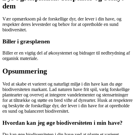
dem
Vær opmærksom på de forskellige dyr, der lever i din have, og
respekter deres levesteder og behov for at opretholde en sund
biodiversitet.
Biller i græsplænen
Biller er en vigtig del af økosystemet og bidrager til nedbrydning af
organisk materiale.
Opsummering
Ved at skabe et varieret og naturligt miljø i din have kan du øge
biodiversiteten markant. Lad naturen have frit spil, vælg forskellige
plantearter og overvej at integrere vandelementer og stensætninger
for at tiltrække og støtte en bred vifte af dyrearter. Husk at respektere
og beskytte de forskellige dyr, der lever i din have for at opretholde
en sund og balanceret biodiversitet.
Hvordan kan jeg øge biodiversiteten i min have?
Du kan øge biodiversiteten i din have ved at plante et varieret