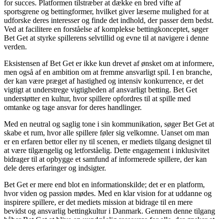
for succes. Platformen tilstræber at dække en bred vifte af
sportsgrene og bettingformer, hvilket giver læserne mulighed for at
udforske deres interesser og finde det indhold, der passer dem bedst.
Ved at facilitere en forståelse af komplekse bettingkonceptet, søger
Bet Get at styrke spillerens selvtillid og evne til at navigere i denne
verden.
Eksistensen af Bet Get er ikke kun drevet af ønsket om at informere,
men også af en ambition om at fremme ansvarligt spil. I en branche,
der kan være præget af hastighed og intensiv konkurrence, er det
vigtigt at understrege vigtigheden af ansvarligt betting. Bet Get
understøtter en kultur, hvor spillere opfordres til at spille med
omtanke og tage ansvar for deres handlinger.
Med en neutral og saglig tone i sin kommunikation, søger Bet Get at
skabe et rum, hvor alle spillere føler sig velkomne. Uanset om man
er en erfaren bettor eller ny til scenen, er mediets tilgang designet til
at være tilgængelig og letforståelig. Dette engagement i inklusivitet
bidrager til at opbygge et samfund af informerede spillere, der kan
dele deres erfaringer og indsigter.
Bet Get er mere end blot en informationskilde; det er en platform,
hvor viden og passion mødes. Med en klar vision for at uddanne og
inspirere spillere, er det mediets mission at bidrage til en mere
bevidst og ansvarlig bettingkultur i Danmark. Gennem denne tilgang