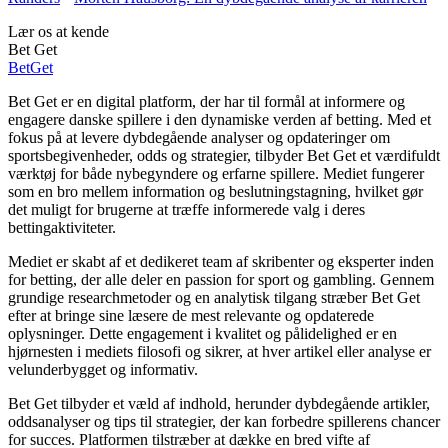
Lær os at kende
Bet Get
Bet
Get
Bet Get er en digital platform, der har til formål at informere og
engagere danske spillere i den dynamiske verden af betting. Med et
fokus på at levere dybdegående analyser og opdateringer om
sportsbegivenheder, odds og strategier, tilbyder Bet Get et værdifuldt
værktøj for både nybegyndere og erfarne spillere. Mediet fungerer
som en bro mellem information og beslutningstagning, hvilket gør
det muligt for brugerne at træffe informerede valg i deres
bettingaktiviteter.
Mediet er skabt af et dedikeret team af skribenter og eksperter inden
for betting, der alle deler en passion for sport og gambling. Gennem
grundige researchmetoder og en analytisk tilgang stræber Bet Get
efter at bringe sine læsere de mest relevante og opdaterede
oplysninger. Dette engagement i kvalitet og pålidelighed er en
hjørnesten i mediets filosofi og sikrer, at hver artikel eller analyse er
velunderbygget og informativ.
Bet Get tilbyder et væld af indhold, herunder dybdegående artikler,
oddsanalyser og tips til strategier, der kan forbedre spillerens chancer
for succes. Platformen tilstræber at dække en bred vifte af