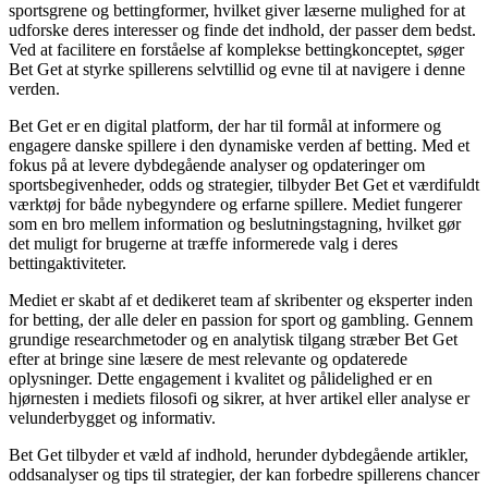
sportsgrene og bettingformer, hvilket giver læserne mulighed for at
udforske deres interesser og finde det indhold, der passer dem bedst.
Ved at facilitere en forståelse af komplekse bettingkonceptet, søger
Bet Get at styrke spillerens selvtillid og evne til at navigere i denne
verden.
Bet Get er en digital platform, der har til formål at informere og
engagere danske spillere i den dynamiske verden af betting. Med et
fokus på at levere dybdegående analyser og opdateringer om
sportsbegivenheder, odds og strategier, tilbyder Bet Get et værdifuldt
værktøj for både nybegyndere og erfarne spillere. Mediet fungerer
som en bro mellem information og beslutningstagning, hvilket gør
det muligt for brugerne at træffe informerede valg i deres
bettingaktiviteter.
Mediet er skabt af et dedikeret team af skribenter og eksperter inden
for betting, der alle deler en passion for sport og gambling. Gennem
grundige researchmetoder og en analytisk tilgang stræber Bet Get
efter at bringe sine læsere de mest relevante og opdaterede
oplysninger. Dette engagement i kvalitet og pålidelighed er en
hjørnesten i mediets filosofi og sikrer, at hver artikel eller analyse er
velunderbygget og informativ.
Bet Get tilbyder et væld af indhold, herunder dybdegående artikler,
oddsanalyser og tips til strategier, der kan forbedre spillerens chancer