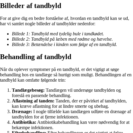
Billeder af tandbyld
For at give dig en bedre forståelse af, hvordan en tandbyld kan se ud,
har vi samlet nogle billeder af tandbylder nedenfor:
Billede 1: Tandbyld med tydelig bule i tandkødet.
Billede 2: Tandbyld på læben med rødme og hævelse.
Billede 3: Betændelse i kinden som følge af en tandbyld.
Behandling af tandbyld
Når du oplever symptomer på en tandbyld, er det vigtigt at søge
behandling hos en tandlæge så hurtigt som muligt. Behandlingen af en
tandbyld kan omfatte følgende trin:
Tandlægebesøg:
Tandlægen vil undersøge tandbylden og
foreslå en passende behandling.
Aflastning af tanden:
Tanden, der er påvirket af tandbylden,
kan kræve aflastning for at lindre smerte og ubehag.
Drænage:
I nogle tilfælde kan tandlægen udføre en drænage af
tandbylden for at fjerne infektionen.
Antibiotika:
Antibiotikabehandling kan være nødvendig for at
bekæmpe infektionen.
Efterbehandling:
Efter behandlingen er det vigtigt at følge