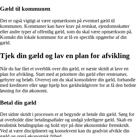
Gæld til kommunen
Det er også vigtigt at være opmærksom på eventuel gæld til
kommunen. Kommuner kan have krav på restskat, ejendomsskatter
eller andre typer af offentlig gæld, som du skal være opmærksom på.
Kontakt din lokale kommune for at få en specifik opgørelse af din
gæld.
Tjek din gæld og lav en plan for afvikling
Når du har fået et overblik over din gæld, er næste skridt at lave en
plan for afvikling. Start med at prioritere din gæld efter rentesatser,
gebyrer og beløb. Overvej om du skal konsolidere din gæld, forhandle
med kreditorer eller søge hjælp hos gældsrådgivere for at få den bedste
løsning for din økonomi.
Betal din gæld
Det sidste skridt i processen er at begynde at betale din gæld. Sørg for
at overholde dine betalingsaftaler og undgå yderligere gæld. Skab en
realistisk betalingsplan og hold styr på dine økonomiske fremskridt.
Ved at være disciplineret og konsekvent kan du gradvist afvikle din
gæld og opnå økonomisk frihed.