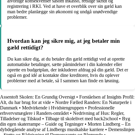
alvorlige konsekvenser såsom inkasso, retslige skridt og
registrering i RKI. Ved at have et overblik over sin gæld kan
man bedre planlægge sin økonomi og undgå unødvendige
problemer.
Hvordan kan jeg sikre mig, at jeg betaler min
gæld rettidigt?
Du kan sikre dig, at du betaler din gæld rettidigt ved at oprette
automatiske betalinger, sætte påmindelser i din kalender eller
oprette en budgetplan, der inkluderer afdrag på din gæld. Det er
også en god idé at kontakte dine kreditorer, hvis du oplever
problemer med at betale, så I sammen kan finde en løsning.
Assentoft Skolen: En Grundig Oversigt
•
Forståelsen af Insights Profil:
Alt, du har brug for at vide
•
Nordre Fælled Randers: En Naturperle i
Danmark
•
Medvirkende i Hvidstengruppen
•
Professionelle
erhvervsmæglere i Randers-området
•
Nedrivning af Hus: Regler,
Tilladelser og Tilskud
•
Tilbage til skolelivet med back2school
•
Byg
din egen skaterrampe – Guide og Tegninger
•
Morten Lindberg – En
dybdegående analyse af Lindbergs musikalske karriere
•
Demenslinjen
– Støtte og Rådgivning til Demensramte og Pårørende
•