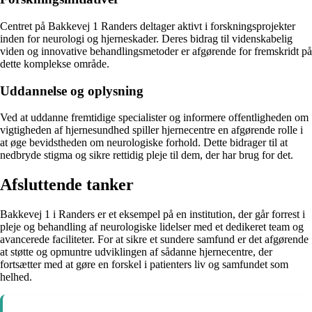
Centret på Bakkevej 1 Randers deltager aktivt i forskningsprojekter
inden for neurologi og hjerneskader. Deres bidrag til videnskabelig
viden og innovative behandlingsmetoder er afgørende for fremskridt på
dette komplekse område.
Uddannelse og oplysning
Ved at uddanne fremtidige specialister og informere offentligheden om
vigtigheden af hjernesundhed spiller hjernecentre en afgørende rolle i
at øge bevidstheden om neurologiske forhold. Dette bidrager til at
nedbryde stigma og sikre rettidig pleje til dem, der har brug for det.
Afsluttende tanker
Bakkevej 1 i Randers er et eksempel på en institution, der går forrest i
pleje og behandling af neurologiske lidelser med et dedikeret team og
avancerede faciliteter. For at sikre et sundere samfund er det afgørende
at støtte og opmuntre udviklingen af sådanne hjernecentre, der
fortsætter med at gøre en forskel i patienters liv og samfundet som
helhed.