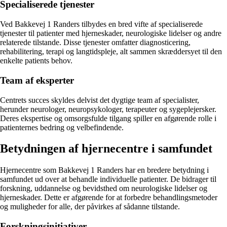
Specialiserede tjenester
Ved Bakkevej 1 Randers tilbydes en bred vifte af specialiserede
tjenester til patienter med hjerneskader, neurologiske lidelser og andre
relaterede tilstande. Disse tjenester omfatter diagnosticering,
rehabilitering, terapi og langtidspleje, alt sammen skræddersyet til den
enkelte patients behov.
Team af eksperter
Centrets succes skyldes delvist det dygtige team af specialister,
herunder neurologer, neuropsykologer, terapeuter og sygeplejersker.
Deres ekspertise og omsorgsfulde tilgang spiller en afgørende rolle i
patienternes bedring og velbefindende.
Betydningen af hjernecentre i samfundet
Hjernecentre som Bakkevej 1 Randers har en bredere betydning i
samfundet ud over at behandle individuelle patienter. De bidrager til
forskning, uddannelse og bevidsthed om neurologiske lidelser og
hjerneskader. Dette er afgørende for at forbedre behandlingsmetoder
og muligheder for alle, der påvirkes af sådanne tilstande.
Forskningsinitiativer