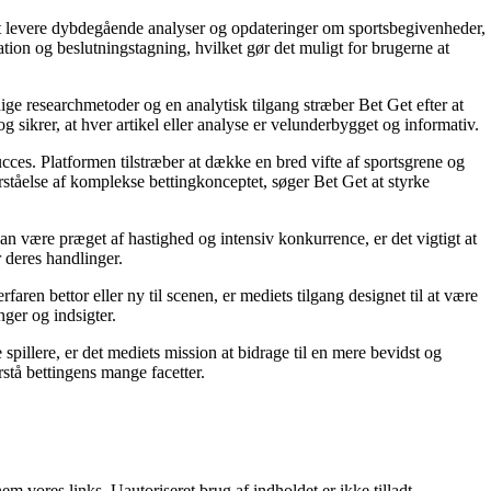
å at levere dybdegående analyser og opdateringer om sportsbegivenheder,
tion og beslutningstagning, hvilket gør det muligt for brugerne at
ige researchmetoder og en analytisk tilgang stræber Bet Get efter at
g sikrer, at hver artikel eller analyse er velunderbygget og informativ.
succes. Platformen tilstræber at dække en bred vifte af sportsgrene og
orståelse af komplekse bettingkonceptet, søger Bet Get at styrke
an være præget af hastighed og intensiv konkurrence, er det vigtigt at
r deres handlinger.
ren bettor eller ny til scenen, er mediets tilgang designet til at være
nger og indsigter.
pillere, er det mediets mission at bidrage til en mere bevidst og
stå bettingens mange facetter.
 vores links. Uautoriseret brug af indholdet er ikke tilladt.