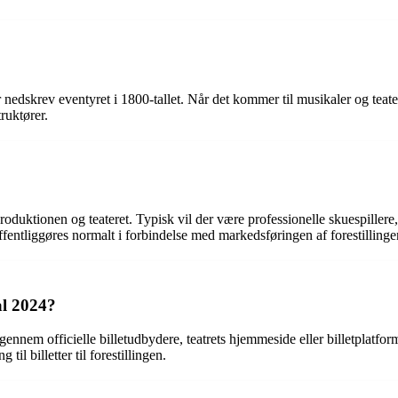
dskrev eventyret i 1800-tallet. Når det kommer til musikaler og teaterpr
ruktører.
uktionen og teateret. Typisk vil der være professionelle skuespillere, 
entliggøres normalt i forbindelse med markedsføringen af forestillinge
al 2024?
 gennem officielle billetudbydere, teatrets hjemmeside eller billetplatfo
til billetter til forestillingen.