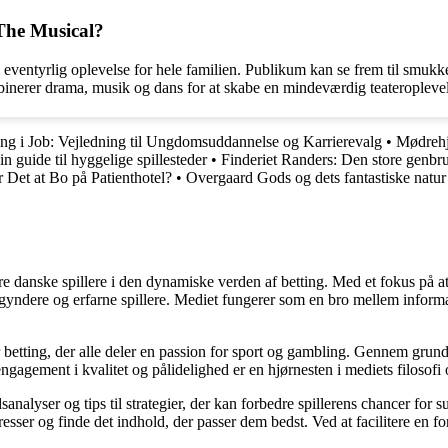
 The Musical?
eventyrlig oplevelse for hele familien. Publikum kan se frem til smuk
inerer drama, musik og dans for at skabe en mindeværdig teateroplevel
ng i Job: Vejledning til Ungdomsuddannelse og Karrierevalg
•
Mødrehj
n guide til hyggelige spillesteder
•
Finderiet Randers: Den store genbr
 Det at Bo på Patienthotel?
•
Overgaard Gods og dets fantastiske natur
agere danske spillere i den dynamiske verden af betting. Med et fokus p
egyndere og erfarne spillere. Mediet fungerer som en bro mellem informa
r betting, der alle deler en passion for sport og gambling. Gennem grund
gagement i kvalitet og pålidelighed er en hjørnesten i mediets filosofi o
analyser og tips til strategier, der kan forbedre spillerens chancer for 
resser og finde det indhold, der passer dem bedst. Ved at facilitere en f