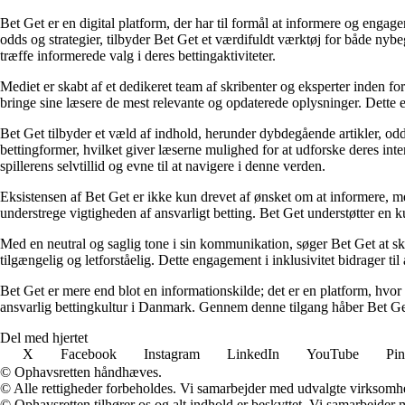
Bet Get er en digital platform, der har til formål at informere og eng
odds og strategier, tilbyder Bet Get et værdifuldt værktøj for både nyb
træffe informerede valg i deres bettingaktiviteter.
Mediet er skabt af et dedikeret team af skribenter og eksperter inden fo
bringe sine læsere de mest relevante og opdaterede oplysninger. Dette en
Bet Get tilbyder et væld af indhold, herunder dybdegående artikler, odds
bettingformer, hvilket giver læserne mulighed for at udforske deres inte
spillerens selvtillid og evne til at navigere i denne verden.
Eksistensen af Bet Get er ikke kun drevet af ønsket om at informere, me
understrege vigtigheden af ansvarligt betting. Bet Get understøtter en ku
Med en neutral og saglig tone i sin kommunikation, søger Bet Get at skab
tilgængelig og letforståelig. Dette engagement i inklusivitet bidrager ti
Bet Get er mere end blot en informationskilde; det er en platform, hvor 
ansvarlig bettingkultur i Danmark. Gennem denne tilgang håber Bet Get a
Del med hjertet
X
Facebook
Instagram
LinkedIn
YouTube
Pin
© Ophavsretten håndhæves.
© Alle rettigheder forbeholdes. Vi samarbejder med udvalgte virksomhed
© Ophavsretten tilhører os og alt indhold er beskyttet. Vi samarbejder 