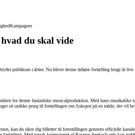
ighed
Kampagner
 hvad du skal vide
ryllet publikum i årtier. Nu bliver denne tidløse fortælling bragt til l
pidsen for denne fantastiske musicalproduktion. Med hans musikalske ta
ger sit unikke præg til fortællingen om Askepot på en måde, der vil bev
, kan du sikre dig billetter til forestillingen gennem officielle kanal
lskede fortælling. Med musik komponeret af Rasmus Seebach selv kan publ