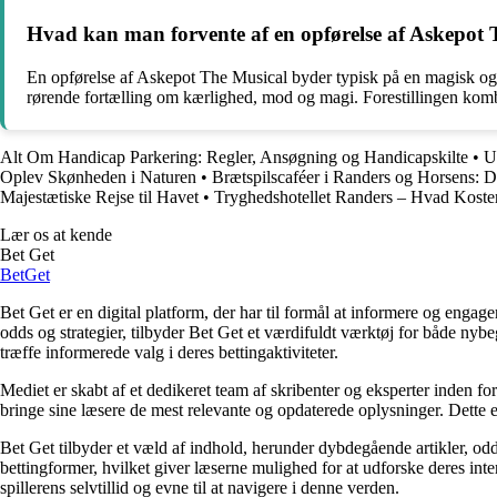
Hvad kan man forvente af en opførelse af Askepot
En opførelse af Askepot The Musical byder typisk på en magisk og 
rørende fortælling om kærlighed, mod og magi. Forestillingen komb
Alt Om Handicap Parkering: Regler, Ansøgning og Handicapskilte
•
U
Oplev Skønheden i Naturen
•
Brætspilscaféer i Randers og Horsens: Di
Majestætiske Rejse til Havet
•
Tryghedshotellet Randers – Hvad Koster
Lær os at kende
Bet Get
Bet
Get
Bet Get er en digital platform, der har til formål at informere og eng
odds og strategier, tilbyder Bet Get et værdifuldt værktøj for både nyb
træffe informerede valg i deres bettingaktiviteter.
Mediet er skabt af et dedikeret team af skribenter og eksperter inden fo
bringe sine læsere de mest relevante og opdaterede oplysninger. Dette en
Bet Get tilbyder et væld af indhold, herunder dybdegående artikler, odds
bettingformer, hvilket giver læserne mulighed for at udforske deres inte
spillerens selvtillid og evne til at navigere i denne verden.