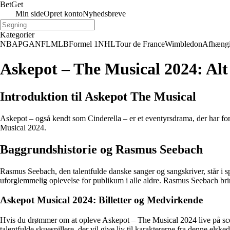
Bet
Get
Min side
Opret konto
Nyhedsbreve
Kategorier
NBA
PGA
NFL
MLB
Formel 1
NHL
Tour de France
Wimbledon
Afhæng
Askepot – The Musical 2024: Alt
Introduktion til Askepot The Musical
Askepot – også kendt som Cinderella – er et eventyrsdrama, der har fort
Musical 2024.
Baggrundshistorie og Rasmus Seebach
Rasmus Seebach, den talentfulde danske sanger og sangskriver, står i s
uforglemmelig oplevelse for publikum i alle aldre. Rasmus Seebach brin
Askepot Musical 2024: Billetter og Medvirkende
Hvis du drømmer om at opleve Askepot – The Musical 2024 live på scenen
talentfulde skuespillere, der vil give liv til karaktererne fra denne e