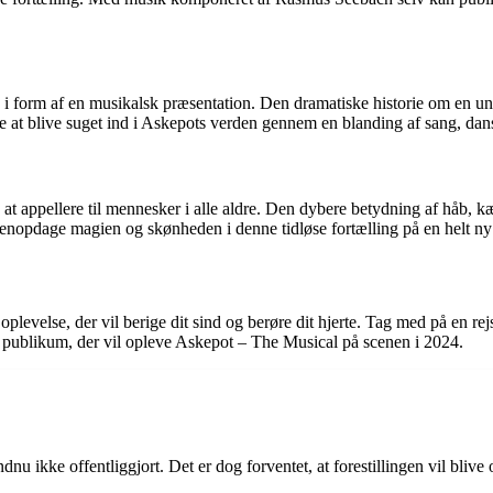
form af en musikalsk præsentation. Den dramatiske historie om en ung 
 at blive suget ind i Askepots verden gennem en blanding af sang, dans
ed at appellere til mennesker i alle aldre. Den dybere betydning af håb
nopdage magien og skønheden i denne tidløse fortælling på en helt n
oplevelse, der vil berige dit sind og berøre dit hjerte. Tag med på en r
 af publikum, der vil opleve Askepot – The Musical på scenen i 2024.
?
kke offentliggjort. Det er dog forventet, at forestillingen vil blive opfø