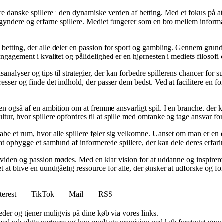
agere danske spillere i den dynamiske verden af betting. Med et fokus p
egyndere og erfarne spillere. Mediet fungerer som en bro mellem informa
r betting, der alle deler en passion for sport og gambling. Gennem grund
gagement i kvalitet og pålidelighed er en hjørnesten i mediets filosofi o
analyser og tips til strategier, der kan forbedre spillerens chancer for 
resser og finde det indhold, der passer dem bedst. Ved at facilitere en f
n også af en ambition om at fremme ansvarligt spil. I en branche, der k
ltur, hvor spillere opfordres til at spille med omtanke og tage ansvar fo
e et rum, hvor alle spillere føler sig velkomne. Uanset om man er en erfa
l at opbygge et samfund af informerede spillere, der kan dele deres erfari
viden og passion mødes. Med en klar vision for at uddanne og inspirere s
t blive en uundgåelig ressource for alle, der ønsker at udforske og for
terest
TikTok
Mail
RSS
er og tjener muligvis på dine køb via vores links.
med udvalgte partnere og kan modtage provision ved køb foretaget gennem