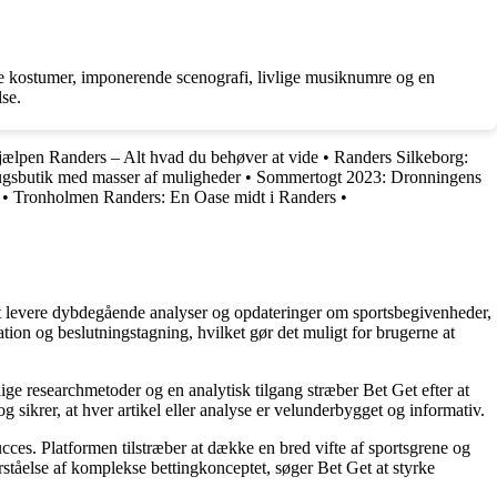
ke kostumer, imponerende scenografi, livlige musiknumre og en
se.
ælpen Randers – Alt hvad du behøver at vide
•
Randers Silkeborg:
ugsbutik med masser af muligheder
•
Sommertogt 2023: Dronningens
•
Tronholmen Randers: En Oase midt i Randers
•
å at levere dybdegående analyser og opdateringer om sportsbegivenheder,
tion og beslutningstagning, hvilket gør det muligt for brugerne at
ige researchmetoder og en analytisk tilgang stræber Bet Get efter at
g sikrer, at hver artikel eller analyse er velunderbygget og informativ.
succes. Platformen tilstræber at dække en bred vifte af sportsgrene og
orståelse af komplekse bettingkonceptet, søger Bet Get at styrke