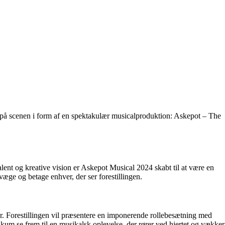
ive på scenen i form af en spektakulær musicalproduktion: Askepot – The
lent og kreative vision er Askepot Musical 2024 skabt til at være en
æge og betage enhver, der ser forestillingen.
er. Forestillingen vil præsentere en imponerende rollebesætning med
ikum se frem til en musikalsk oplevelse, der rører ved hjertet og vækker