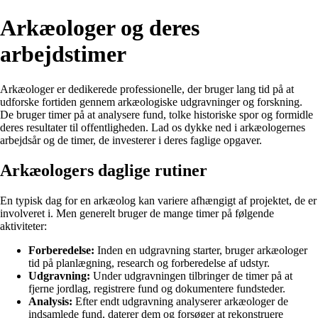
Arkæologer og deres
arbejdstimer
Arkæologer er dedikerede professionelle, der bruger lang tid på at
udforske fortiden gennem arkæologiske udgravninger og forskning.
De bruger timer på at analysere fund, tolke historiske spor og formidle
deres resultater til offentligheden. Lad os dykke ned i arkæologernes
arbejdsår og de timer, de investerer i deres faglige opgaver.
Arkæologers daglige rutiner
En typisk dag for en arkæolog kan variere afhængigt af projektet, de er
involveret i. Men generelt bruger de mange timer på følgende
aktiviteter:
Forberedelse:
Inden en udgravning starter, bruger arkæologer
tid på planlægning, research og forberedelse af udstyr.
Udgravning:
Under udgravningen tilbringer de timer på at
fjerne jordlag, registrere fund og dokumentere fundsteder.
Analysis:
Efter endt udgravning analyserer arkæologer de
indsamlede fund, daterer dem og forsøger at rekonstruere