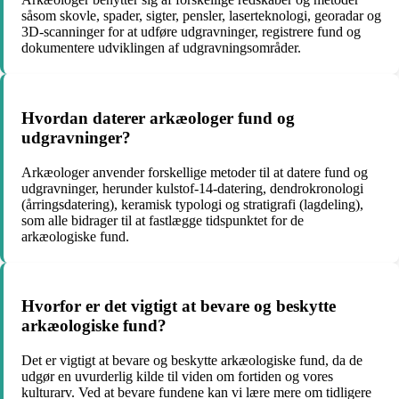
såsom skovle, spader, sigter, pensler, laserteknologi, georadar og
3D-scanninger for at udføre udgravninger, registrere fund og
dokumentere udviklingen af udgravningsområder.
Hvordan daterer arkæologer fund og
udgravninger?
Arkæologer anvender forskellige metoder til at datere fund og
udgravninger, herunder kulstof-14-datering, dendrokronologi
(årringsdatering), keramisk typologi og stratigrafi (lagdeling),
som alle bidrager til at fastlægge tidspunktet for de
arkæologiske fund.
Hvorfor er det vigtigt at bevare og beskytte
arkæologiske fund?
Det er vigtigt at bevare og beskytte arkæologiske fund, da de
udgør en uvurderlig kilde til viden om fortiden og vores
kulturarv. Ved at bevare fundene kan vi lære mere om tidligere