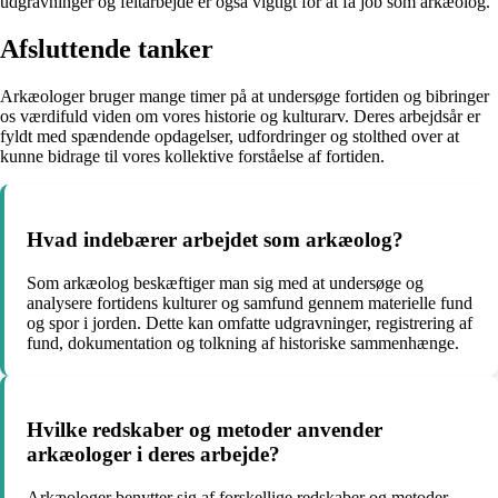
udgravninger og feltarbejde er også vigtigt for at få job som arkæolog.
Afsluttende tanker
Arkæologer bruger mange timer på at undersøge fortiden og bibringer
os værdifuld viden om vores historie og kulturarv. Deres arbejdsår er
fyldt med spændende opdagelser, udfordringer og stolthed over at
kunne bidrage til vores kollektive forståelse af fortiden.
Hvad indebærer arbejdet som arkæolog?
Som arkæolog beskæftiger man sig med at undersøge og
analysere fortidens kulturer og samfund gennem materielle fund
og spor i jorden. Dette kan omfatte udgravninger, registrering af
fund, dokumentation og tolkning af historiske sammenhænge.
Hvilke redskaber og metoder anvender
arkæologer i deres arbejde?
Arkæologer benytter sig af forskellige redskaber og metoder