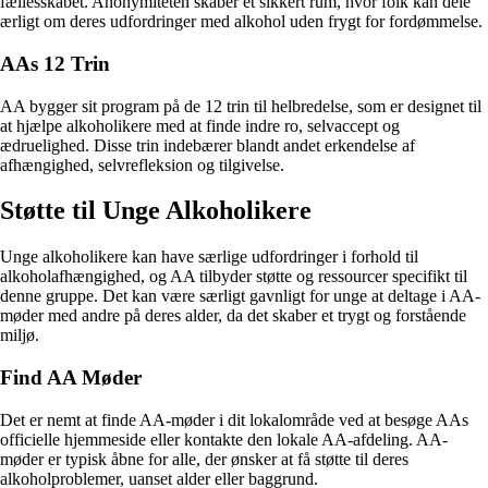
fællesskabet. Anonymiteten skaber et sikkert rum, hvor folk kan dele
ærligt om deres udfordringer med alkohol uden frygt for fordømmelse.
AAs 12 Trin
AA bygger sit program på de 12 trin til helbredelse, som er designet til
at hjælpe alkoholikere med at finde indre ro, selvaccept og
ædruelighed. Disse trin indebærer blandt andet erkendelse af
afhængighed, selvrefleksion og tilgivelse.
Støtte til Unge Alkoholikere
Unge alkoholikere kan have særlige udfordringer i forhold til
alkoholafhængighed, og AA tilbyder støtte og ressourcer specifikt til
denne gruppe. Det kan være særligt gavnligt for unge at deltage i AA-
møder med andre på deres alder, da det skaber et trygt og forstående
miljø.
Find AA Møder
Det er nemt at finde AA-møder i dit lokalområde ved at besøge AAs
officielle hjemmeside eller kontakte den lokale AA-afdeling. AA-
møder er typisk åbne for alle, der ønsker at få støtte til deres
alkoholproblemer, uanset alder eller baggrund.