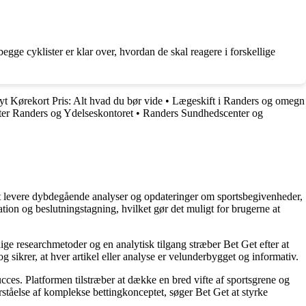
gge cyklister er klar over, hvordan de skal reagere i forskellige
t Kørekort Pris: Alt hvad du bør vide
•
Lægeskift i Randers og omegn
er Randers og Ydelseskontoret
•
Randers Sundhedscenter og
å at levere dybdegående analyser og opdateringer om sportsbegivenheder,
tion og beslutningstagning, hvilket gør det muligt for brugerne at
ige researchmetoder og en analytisk tilgang stræber Bet Get efter at
g sikrer, at hver artikel eller analyse er velunderbygget og informativ.
succes. Platformen tilstræber at dække en bred vifte af sportsgrene og
orståelse af komplekse bettingkonceptet, søger Bet Get at styrke