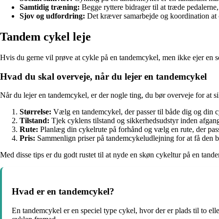
Samtidig træning:
Begge ryttere bidrager til at træde pedalerne,
Sjov og udfordring:
Det kræver samarbejde og koordination at 
Tandem cykel leje
Hvis du gerne vil prøve at cykle på en tandemcykel, men ikke ejer en se
Hvad du skal overveje, når du lejer en tandemcykel
Når du lejer en tandemcykel, er der nogle ting, du bør overveje for at s
Størrelse:
Vælg en tandemcykel, der passer til både dig og din cy
Tilstand:
Tjek cyklens tilstand og sikkerhedsudstyr inden afgang
Rute:
Planlæg din cykelrute på forhånd og vælg en rute, der pass
Pris:
Sammenlign priser på tandemcykeludlejning for at få den be
Med disse tips er du godt rustet til at nyde en skøn cykeltur på en ta
Hvad er en tandemcykel?
En tandemcykel er en speciel type cykel, hvor der er plads til to el