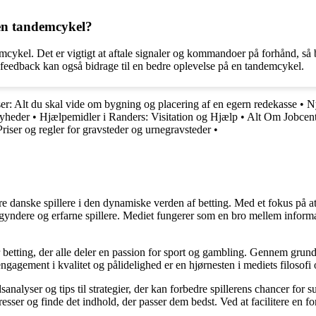
n tandemcykel?
ykel. Det er vigtigt at aftale signaler og kommandoer på forhånd, så be
iv feedback kan også bidrage til en bedre oplevelse på en tandemcykel.
er: Alt du skal vide om bygning og placering af en egern redekasse
•
Ny
Nyheder
•
Hjælpemidler i Randers: Visitation og Hjælp
•
Alt Om Jobcent
Priser og regler for gravsteder og urnegravsteder
•
agere danske spillere i den dynamiske verden af betting. Med et fokus p
egyndere og erfarne spillere. Mediet fungerer som en bro mellem informa
r betting, der alle deler en passion for sport og gambling. Gennem grund
gagement i kvalitet og pålidelighed er en hjørnesten i mediets filosofi o
analyser og tips til strategier, der kan forbedre spillerens chancer for 
resser og finde det indhold, der passer dem bedst. Ved at facilitere en f