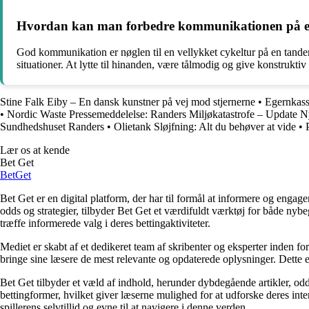
Hvordan kan man forbedre kommunikationen på e
God kommunikation er nøglen til en vellykket cykeltur på en tandemc
situationer. At lytte til hinanden, være tålmodig og give konstrukt
Stine Falk Eiby – En dansk kunstner på vej mod stjernerne
•
Egernkass
•
Nordic Waste Pressemeddelelse: Randers Miljøkatastrofe – Update 
Sundhedshuset Randers
•
Olietank Sløjfning: Alt du behøver at vide
•
Lær os at kende
Bet Get
Bet
Get
Bet Get er en digital platform, der har til formål at informere og eng
odds og strategier, tilbyder Bet Get et værdifuldt værktøj for både nyb
træffe informerede valg i deres bettingaktiviteter.
Mediet er skabt af et dedikeret team af skribenter og eksperter inden fo
bringe sine læsere de mest relevante og opdaterede oplysninger. Dette en
Bet Get tilbyder et væld af indhold, herunder dybdegående artikler, odds
bettingformer, hvilket giver læserne mulighed for at udforske deres inte
spillerens selvtillid og evne til at navigere i denne verden.