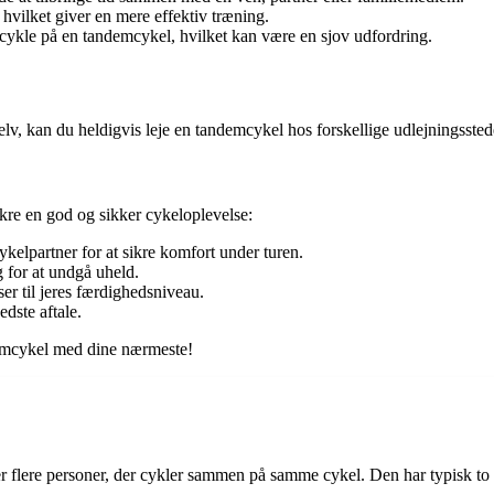
 hvilket giver en mere effektiv træning.
cykle på en tandemcykel, hvilket kan være en sjov udfordring.
lv, kan du heldigvis leje en tandemcykel hos forskellige udlejningssted
ikre en god og sikker cykeloplevelse:
kelpartner for at sikre komfort under turen.
 for at undgå uheld.
er til jeres færdighedsniveau.
dste aftale.
ndemcykel med dine nærmeste!
ler flere personer, der cykler sammen på samme cykel. Den har typisk to 