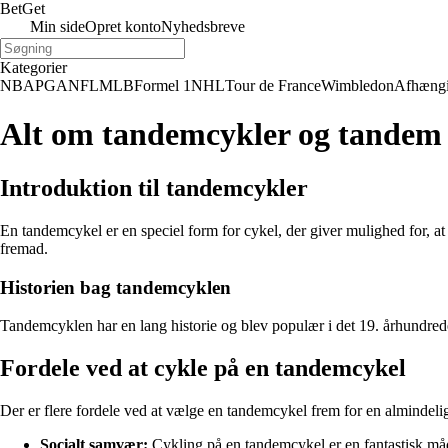
Bet
Get
Min side
Opret konto
Nyhedsbreve
Kategorier
NBA
PGA
NFL
MLB
Formel 1
NHL
Tour de France
Wimbledon
Afhæng
Alt om tandemcykler og tandem c
Introduktion til tandemcykler
En tandemcykel er en speciel form for cykel, der giver mulighed for, at
fremad.
Historien bag tandemcyklen
Tandemcyklen har en lang historie og blev populær i det 19. århundrede
Fordele ved at cykle på en tandemcykel
Der er flere fordele ved at vælge en tandemcykel frem for en almindelig
Socialt samvær:
Cykling på en tandemcykel er en fantastisk måd