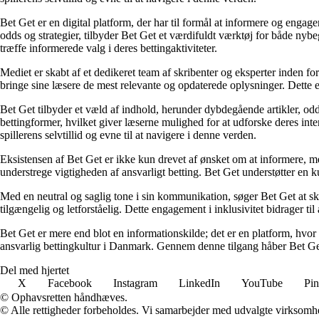
Bet Get er en digital platform, der har til formål at informere og eng
odds og strategier, tilbyder Bet Get et værdifuldt værktøj for både nyb
træffe informerede valg i deres bettingaktiviteter.
Mediet er skabt af et dedikeret team af skribenter og eksperter inden fo
bringe sine læsere de mest relevante og opdaterede oplysninger. Dette en
Bet Get tilbyder et væld af indhold, herunder dybdegående artikler, odds
bettingformer, hvilket giver læserne mulighed for at udforske deres inte
spillerens selvtillid og evne til at navigere i denne verden.
Eksistensen af Bet Get er ikke kun drevet af ønsket om at informere, me
understrege vigtigheden af ansvarligt betting. Bet Get understøtter en ku
Med en neutral og saglig tone i sin kommunikation, søger Bet Get at skab
tilgængelig og letforståelig. Dette engagement i inklusivitet bidrager ti
Bet Get er mere end blot en informationskilde; det er en platform, hvor 
ansvarlig bettingkultur i Danmark. Gennem denne tilgang håber Bet Get a
Del med hjertet
X
Facebook
Instagram
LinkedIn
YouTube
Pin
© Ophavsretten håndhæves.
© Alle rettigheder forbeholdes. Vi samarbejder med udvalgte virksomhed