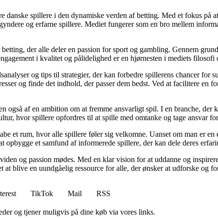
agere danske spillere i den dynamiske verden af betting. Med et fokus p
egyndere og erfarne spillere. Mediet fungerer som en bro mellem informa
r betting, der alle deler en passion for sport og gambling. Gennem grund
gagement i kvalitet og pålidelighed er en hjørnesten i mediets filosofi o
analyser og tips til strategier, der kan forbedre spillerens chancer for 
resser og finde det indhold, der passer dem bedst. Ved at facilitere en f
n også af en ambition om at fremme ansvarligt spil. I en branche, der k
ltur, hvor spillere opfordres til at spille med omtanke og tage ansvar fo
e et rum, hvor alle spillere føler sig velkomne. Uanset om man er en erfa
l at opbygge et samfund af informerede spillere, der kan dele deres erfari
viden og passion mødes. Med en klar vision for at uddanne og inspirere s
t blive en uundgåelig ressource for alle, der ønsker at udforske og for
terest
TikTok
Mail
RSS
er og tjener muligvis på dine køb via vores links.