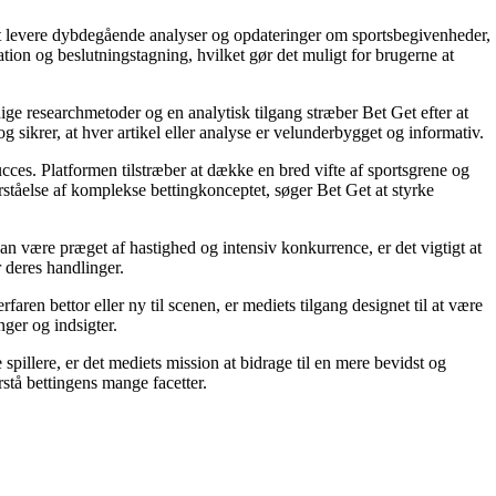
å at levere dybdegående analyser og opdateringer om sportsbegivenheder,
tion og beslutningstagning, hvilket gør det muligt for brugerne at
ige researchmetoder og en analytisk tilgang stræber Bet Get efter at
g sikrer, at hver artikel eller analyse er velunderbygget og informativ.
succes. Platformen tilstræber at dække en bred vifte af sportsgrene og
orståelse af komplekse bettingkonceptet, søger Bet Get at styrke
an være præget af hastighed og intensiv konkurrence, er det vigtigt at
r deres handlinger.
ren bettor eller ny til scenen, er mediets tilgang designet til at være
nger og indsigter.
pillere, er det mediets mission at bidrage til en mere bevidst og
stå bettingens mange facetter.