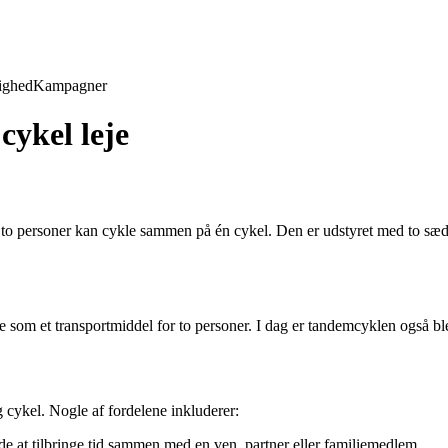
ighed
Kampagner
ykel leje
 to personer kan cykle sammen på én cykel. Den er udstyret med to sæder
 som et transportmiddel for to personer. I dag er tandemcyklen også bl
 cykel. Nogle af fordelene inkluderer:
e at tilbringe tid sammen med en ven, partner eller familiemedlem.