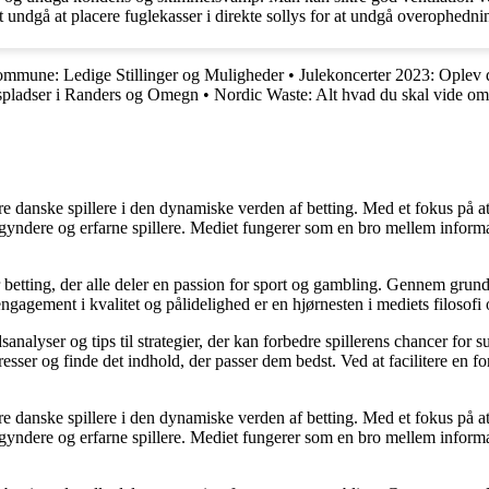
at undgå at placere fuglekasser i direkte sollys for at undgå overophedni
ommune: Ledige Stillinger og Muligheder
•
Julekoncerter 2023: Oplev 
pladser i Randers og Omegn
•
Nordic Waste: Alt hvad du skal vide 
agere danske spillere i den dynamiske verden af betting. Med et fokus p
egyndere og erfarne spillere. Mediet fungerer som en bro mellem informa
r betting, der alle deler en passion for sport og gambling. Gennem grund
gagement i kvalitet og pålidelighed er en hjørnesten i mediets filosofi o
analyser og tips til strategier, der kan forbedre spillerens chancer for 
resser og finde det indhold, der passer dem bedst. Ved at facilitere en f
agere danske spillere i den dynamiske verden af betting. Med et fokus p
egyndere og erfarne spillere. Mediet fungerer som en bro mellem informa