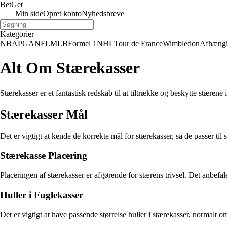
Bet
Get
Min side
Opret konto
Nyhedsbreve
Kategorier
NBA
PGA
NFL
MLB
Formel 1
NHL
Tour de France
Wimbledon
Afhæng
Alt Om Stærekasser
Stærekasser er et fantastisk redskab til at tiltrække og beskytte stærene
Stærekasser Mål
Det er vigtigt at kende de korrekte mål for stærekasser, så de passer ti
Stærekasse Placering
Placeringen af stærekasser er afgørende for stærens trivsel. Det anbefal
Huller i Fuglekasser
Det er vigtigt at have passende størrelse huller i stærekasser, normal