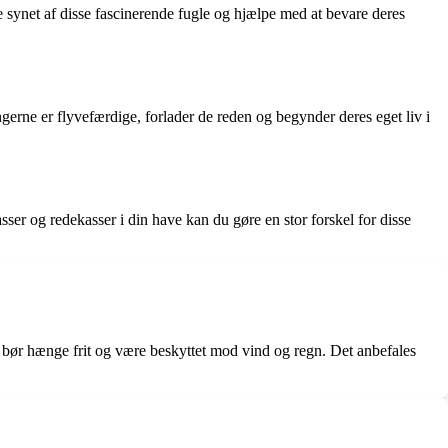
 synet af disse fascinerende fugle og hjælpe med at bevare deres
ngerne er flyvefærdige, forlader de reden og begynder deres eget liv i
ser og redekasser i din have kan du gøre en stor forskel for disse
ser bør hænge frit og være beskyttet mod vind og regn. Det anbefales