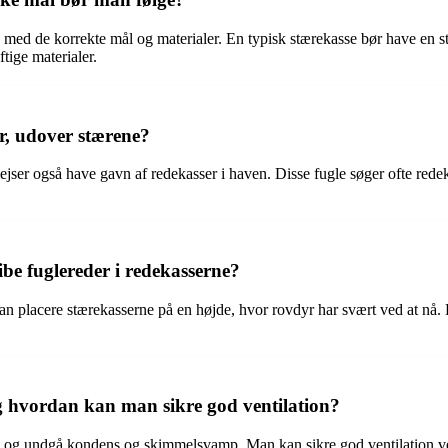
med de korrekte mål og materialer. En typisk stærekasse bør have en s
tige materialer.
r, udover stærene?
jser også have gavn af redekasser i haven. Disse fugle søger ofte redek
be fuglereder i redekasserne?
man placere stærekasserne på en højde, hvor rovdyr har svært ved at nå.
 og hvordan kan man sikre god ventilation?
ation og undgå kondens og skimmelsvamp. Man kan sikre god ventilation ve