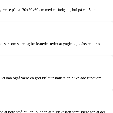
tørrelse på ca. 30x30x60 cm med en indgangshul på ca. 5 cm i
asser som sikre og beskyttede steder at yngle og opfostre deres
 Det kan også være en god idé at installere en blikplade rundt om
d at bore små huller i bunden af fuglekassen samt sørge for, at der