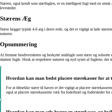
Stæren, også kendt som stærfuglen, er en intelligent fugl med en smuk 
levesteder.
Stærens Æg
Stære lægger typisk 4-6 æg i deres rede, og det er vigtigt at lade stær
naturen.
Opsummering
At fremme biodiversiteten og beskytte småfugle som stære og solsorte er
skønne fugle. Husk at respektere naturen og nyd synet af fuglene, der t
Hvordan kan man bedst placere stærekasser for at t
For at tiltrække stære til haven er det vigtigt at placere stærekass
også at placere stærekasserne væk fra foderbræt og fodersteder for
Hvordan kan man selv bygge en stærekasse, og hvi