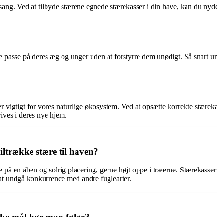
sang. Ved at tilbyde stærene egnede stærekasser i din have, kan du nyde
ene passe på deres æg og unger uden at forstyrre dem unødigt. Så snart u
 vigtigt for vores naturlige økosystem. Ved at opsætte korrekte stærekas
rives i deres nye hjem.
iltrække stære til haven?
erne på en åben og solrig placering, gerne højt oppe i træerne. Stærekas
 at undgå konkurrence med andre fuglearter.
lke mål bør man følge?