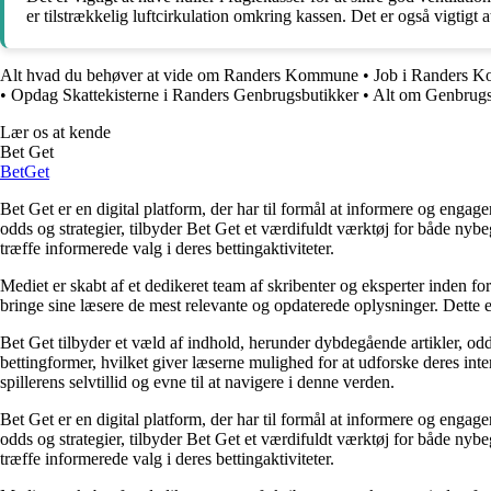
er tilstrækkelig luftcirkulation omkring kassen. Det er også vigtigt 
Alt hvad du behøver at vide om Randers Kommune
•
Job i Randers K
•
Opdag Skattekisterne i Randers Genbrugsbutikker
•
Alt om Genbrugs
Lær os at kende
Bet Get
Bet
Get
Bet Get er en digital platform, der har til formål at informere og eng
odds og strategier, tilbyder Bet Get et værdifuldt værktøj for både nyb
træffe informerede valg i deres bettingaktiviteter.
Mediet er skabt af et dedikeret team af skribenter og eksperter inden fo
bringe sine læsere de mest relevante og opdaterede oplysninger. Dette en
Bet Get tilbyder et væld af indhold, herunder dybdegående artikler, odds
bettingformer, hvilket giver læserne mulighed for at udforske deres inte
spillerens selvtillid og evne til at navigere i denne verden.
Bet Get er en digital platform, der har til formål at informere og eng
odds og strategier, tilbyder Bet Get et værdifuldt værktøj for både nyb
træffe informerede valg i deres bettingaktiviteter.