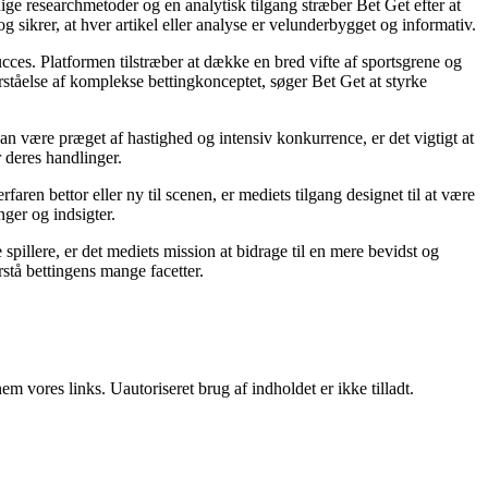
ige researchmetoder og en analytisk tilgang stræber Bet Get efter at
g sikrer, at hver artikel eller analyse er velunderbygget og informativ.
succes. Platformen tilstræber at dække en bred vifte af sportsgrene og
orståelse af komplekse bettingkonceptet, søger Bet Get at styrke
an være præget af hastighed og intensiv konkurrence, er det vigtigt at
r deres handlinger.
ren bettor eller ny til scenen, er mediets tilgang designet til at være
nger og indsigter.
pillere, er det mediets mission at bidrage til en mere bevidst og
stå bettingens mange facetter.
 vores links. Uautoriseret brug af indholdet er ikke tilladt.