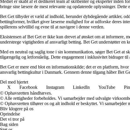
Mediet er skabt af et dedikeret team af skribenter og eksperter inden fo
bringe sine læsere de mest relevante og opdaterede oplysninger. Dette en
Bet Get tilbyder et væld af indhold, herunder dybdegående artikler, odds
bettingformer, hvilket giver læserne mulighed for at udforske deres inte
spillerens selvtillid og evne til at navigere i denne verden.
Eksistensen af Bet Get er ikke kun drevet af ønsket om at informere, me
understrege vigtigheden af ansvarligt betting. Bet Get understøtter en ku
Med en neutral og saglig tone i sin kommunikation, søger Bet Get at skab
tilgængelig og letforståelig. Dette engagement i inklusivitet bidrager ti
Bet Get er mere end blot en informationskilde; det er en platform, hvor 
ansvarlig bettingkultur i Danmark. Gennem denne tilgang håber Bet Get a
Del med hjertet
X
Facebook
Instagram
LinkedIn
YouTube
Pin
© Ophavsretten håndhæves.
© Alle rettigheder forbeholdes. Vi samarbejder med udvalgte virksomhed
© Ophavsretten tilhører os og alt indhold er beskyttet. Vi samarbejder 
Bliv klogere på os
Oprindelse
Det vi tror på
Bag siden
Støt os