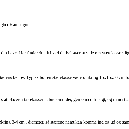
ighed
Kampagner
 i din have. Her finder du alt hvad du behøver at vide om stærekasser, lig
l stærens behov. Typisk bør en stærekasse være omkring 15x15x30 cm for a
es at placere stærekasser i åbne områder, gerne med fri sigt, og mindst 
t omkring 3-4 cm i diameter, så stærene nemt kan komme ind og ud og sam