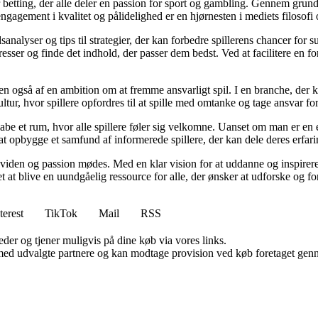
r betting, der alle deler en passion for sport og gambling. Gennem grund
gagement i kvalitet og pålidelighed er en hjørnesten i mediets filosofi o
analyser og tips til strategier, der kan forbedre spillerens chancer for 
resser og finde det indhold, der passer dem bedst. Ved at facilitere en f
n også af en ambition om at fremme ansvarligt spil. I en branche, der k
ltur, hvor spillere opfordres til at spille med omtanke og tage ansvar fo
e et rum, hvor alle spillere føler sig velkomne. Uanset om man er en erfa
l at opbygge et samfund af informerede spillere, der kan dele deres erfari
viden og passion mødes. Med en klar vision for at uddanne og inspirere s
t blive en uundgåelig ressource for alle, der ønsker at udforske og for
terest
TikTok
Mail
RSS
er og tjener muligvis på dine køb via vores links.
med udvalgte partnere og kan modtage provision ved køb foretaget gennem