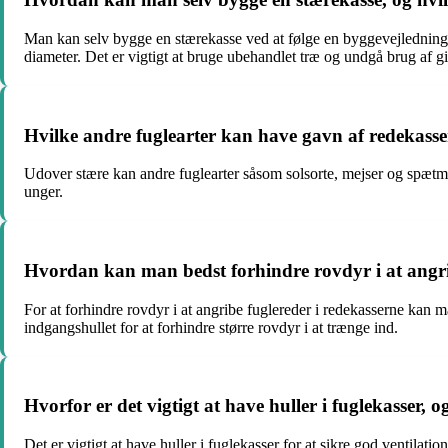
Man kan selv bygge en stærekasse ved at følge en byggevejledning 
diameter. Det er vigtigt at bruge ubehandlet træ og undgå brug af gif
Hvilke andre fuglearter kan have gavn af redekasse
Udover stære kan andre fuglearter såsom solsorte, mejser og spætme
unger.
Hvordan kan man bedst forhindre rovdyr i at angri
For at forhindre rovdyr i at angribe fuglereder i redekasserne kan 
indgangshullet for at forhindre større rovdyr i at trænge ind.
Hvorfor er det vigtigt at have huller i fuglekasser,
Det er vigtigt at have huller i fuglekasser for at sikre god ventil