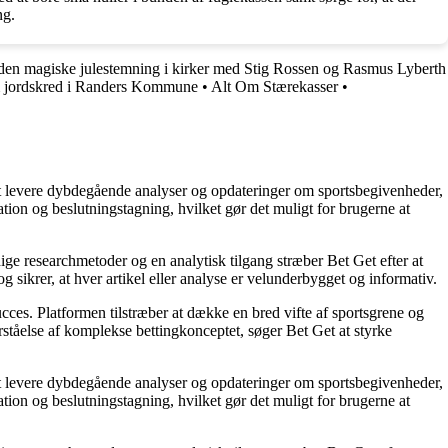
ng.
den magiske julestemning i kirker med Stig Rossen og Rasmus Lyberth
om jordskred i Randers Kommune
•
Alt Om Stærekasser
•
å at levere dybdegående analyser og opdateringer om sportsbegivenheder,
tion og beslutningstagning, hvilket gør det muligt for brugerne at
ige researchmetoder og en analytisk tilgang stræber Bet Get efter at
g sikrer, at hver artikel eller analyse er velunderbygget og informativ.
succes. Platformen tilstræber at dække en bred vifte af sportsgrene og
orståelse af komplekse bettingkonceptet, søger Bet Get at styrke
å at levere dybdegående analyser og opdateringer om sportsbegivenheder,
tion og beslutningstagning, hvilket gør det muligt for brugerne at