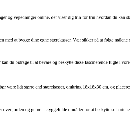
er og vejledninger online, der viser dig trin-for-trin hvordan du kan sk
ssen med at bygge dine egne stærekasser. Vær sikker på at følge målene 
an du bidrage til at bevare og beskytte disse fascinerende fugle i vores
bør være lidt større end stærekasser, omkring 18x18x30 cm, og placeres i 
ter over jorden og gerne i skyggefulde områder for at beskytte solsorten