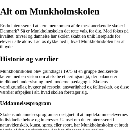
Alt om Munkholmskolen
Er du interesseret i at lære mere om en af de mest anerkendte skoler i
Danmark? Så er Munkholmskolen det rette valg for dig. Med fokus på
kvalitet, trivsel og dannelse har skolen skabt en unik læreplads for
elever i alle aldre. Lad os dykke ned i, hvad Munkholmskolen har at
tilbyde.
Historie og værdier
Munkholmskolen blev grundlagt i 1975 af en gruppe dedikerede
lærere med en vision om at skabe et læringsmiljø, der balancerer
traditionel undervisning med moderne pædagogik. Skolens
værdigrundlag bygger på respekt, ansvarlighed og fællesskab, og disse
værdier afspejles i alt, hvad skolen foretager sig.
Uddannelsesprogram
Skolens uddannelsesprogram er designet til at imødekomme elevernes
individuelle behov og interesser. Uanset om du er interesseret i
naturvidenskab, kunst, sprog eller sport, har Munkholmskolen et bredt