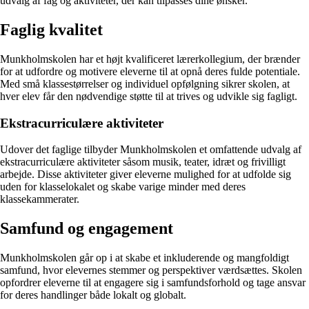
udvalg af fag og aktiviteter, der kan tilpasses dine ønsker.
Faglig kvalitet
Munkholmskolen har et højt kvalificeret lærerkollegium, der brænder
for at udfordre og motivere eleverne til at opnå deres fulde potentiale.
Med små klassestørrelser og individuel opfølgning sikrer skolen, at
hver elev får den nødvendige støtte til at trives og udvikle sig fagligt.
Ekstracurriculære aktiviteter
Udover det faglige tilbyder Munkholmskolen et omfattende udvalg af
ekstracurriculære aktiviteter såsom musik, teater, idræt og frivilligt
arbejde. Disse aktiviteter giver eleverne mulighed for at udfolde sig
uden for klasselokalet og skabe varige minder med deres
klassekammerater.
Samfund og engagement
Munkholmskolen går op i at skabe et inkluderende og mangfoldigt
samfund, hvor elevernes stemmer og perspektiver værdsættes. Skolen
opfordrer eleverne til at engagere sig i samfundsforhold og tage ansvar
for deres handlinger både lokalt og globalt.