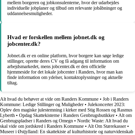
mellem borgeren og jobkonsulenterne, hvor der udarbejdes
individuelle jobplaner og tilbud om relevante jobåbninger og
uddannelsesmuligheder.
Hvad er forskellen mellem jobnet.dk og
jobcenter.dk?
Jobnet.dk er en online platform, hvor borgere kan søge ledige
stillinger, oprette deres CV og få adgang til information om
arbejdsmarkedet, mens jobcenter.dk er den officielle
hjemmeside for det lokale jobcenter i Randers, hvor man kan
finde information om ydelser, kontaktoplysninger og aktuelle
tiltag.
Alt hvad du behøver at vide om Randers Kommune
•
Job i Randers
Kommune: Ledige Stillinger og Muligheder
•
Julekoncerter 2023:
Oplev den magiske julestemning i kirker med Stig Rossen og Rasmus
Lyberth
•
Opdag Skattekisterne i Randers Genbrugsbutikker
•
Alt om
Genbrugspladser i Randers og Omegn
•
Nordic Waste: Alt hvad du
skal vide om jordskred i Randers Kommune
•
Alt Om Stærekasser
•
Museer i Østjylland: En skattekiste af kulturhistorie og naturvidenskab