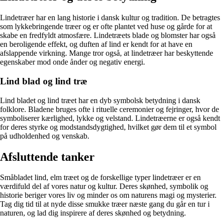
Lindetræer har en lang historie i dansk kultur og tradition. De betragtes
som lykkebringende træer og er ofte plantet ved huse og gårde for at
skabe en fredfyldt atmosfære. Lindetræets blade og blomster har også
en beroligende effekt, og duften af lind er kendt for at have en
afslappende virkning. Mange tror også, at lindetræer har beskyttende
egenskaber mod onde ånder og negativ energi.
Lind blad og lind træ
Lind bladet og lind træet har en dyb symbolsk betydning i dansk
folklore. Bladene bruges ofte i rituelle ceremonier og fejringer, hvor de
symboliserer kærlighed, lykke og velstand. Lindetræerne er også kendt
for deres styrke og modstandsdygtighed, hvilket gør dem til et symbol
på udholdenhed og venskab.
Afsluttende tanker
Småbladet lind, elm træet og de forskellige typer lindetræer er en
værdifuld del af vores natur og kultur. Deres skønhed, symbolik og
historie beriger vores liv og minder os om naturens magi og mysterier.
Tag dig tid til at nyde disse smukke træer næste gang du går en tur i
naturen, og lad dig inspirere af deres skønhed og betydning.