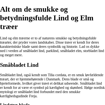
Alt om de smukke og
betydningsfulde Lind og Elm
træer
Lind og elm træerne er to af naturens smukke og betydningsfulde
træarter, der pryder vores landskaber. Disse træer er kendt for deres
karakteristiske blade samt deres symbolik og historie. Lad os dykke
ned i verden af småbladet lind, parklind, småbladet elm, storbladet lind
og meget mere.
Småbladet Lind
Småbladet lind, også kendt som Tilia cordata, er en smuk løvfældende
træart, der er hjemmehørende i Danmark. Dens blade er små og
hjerteformede, hvilket giver træet et delikat udseende. Småbladet lind
er kendt for at være et symbol på kærlighed og skønhed. Ifølge nordisk
mytologi er småbladet lind forbundet med den smukke
kærlighedsgudinde Freja.
Lindetræ blade