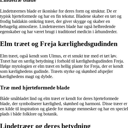
Lindetræernes blade er ikoniske for deres form og struktur. De er
typisk hjerteformede og har en fin tekstur. Bladene skaber en tæt og
frodig baldakin omkring træet, der giver skygge og skaber en
behagelig atmosfære. Lindetræernes blade har også helbredende
egenskaber og har været brugt i traditionel medicin i århundreder.
Elm træet og Freja kærlighedsgudinden
Elm træet, også kendt som Ulmus, er et smukt træ med et tæt løv.
Træet har en særlig betydning i forhold til kærlighedsgudinden Freja.
Ifølge mytologien er elm træet en hellig plante for Freja, der er kendt
som kærlighedens gudinde. Træets styrke og skønhed afspejler
kærlighedens magt og dybde.
Træ med hjerteformede blade
Både småbladet lind og elm træet er kendt for deres hjerteformede
blade, der symboliserer kærlighed, skønhed og harmoni. Disse træer er
en kilde til inspiration og glæde for mange mennesker og har en speciel
plads i både folklore og botanik.
Lindetræer og deres betydning