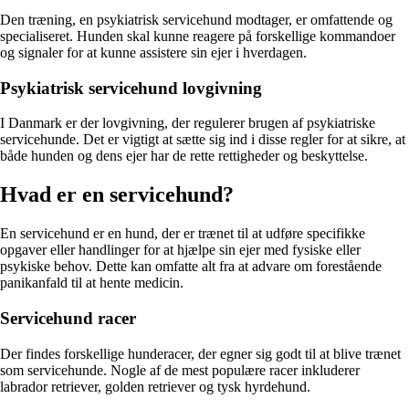
Den træning, en psykiatrisk servicehund modtager, er omfattende og
specialiseret. Hunden skal kunne reagere på forskellige kommandoer
og signaler for at kunne assistere sin ejer i hverdagen.
Psykiatrisk servicehund lovgivning
I Danmark er der lovgivning, der regulerer brugen af psykiatriske
servicehunde. Det er vigtigt at sætte sig ind i disse regler for at sikre, at
både hunden og dens ejer har de rette rettigheder og beskyttelse.
Hvad er en servicehund?
En servicehund er en hund, der er trænet til at udføre specifikke
opgaver eller handlinger for at hjælpe sin ejer med fysiske eller
psykiske behov. Dette kan omfatte alt fra at advare om forestående
panikanfald til at hente medicin.
Servicehund racer
Der findes forskellige hunderacer, der egner sig godt til at blive trænet
som servicehunde. Nogle af de mest populære racer inkluderer
labrador retriever, golden retriever og tysk hyrdehund.