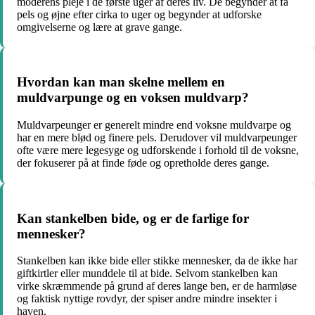
moderens pleje i de første uger af deres liv. De begynder at få
pels og øjne efter cirka to uger og begynder at udforske
omgivelserne og lære at grave gange.
Hvordan kan man skelne mellem en
muldvarpunge og en voksen muldvarp?
Muldvarpeunger er generelt mindre end voksne muldvarpe og
har en mere blød og finere pels. Derudover vil muldvarpeunger
ofte være mere legesyge og udforskende i forhold til de voksne,
der fokuserer på at finde føde og opretholde deres gange.
Kan stankelben bide, og er de farlige for
mennesker?
Stankelben kan ikke bide eller stikke mennesker, da de ikke har
giftkirtler eller munddele til at bide. Selvom stankelben kan
virke skræmmende på grund af deres lange ben, er de harmløse
og faktisk nyttige rovdyr, der spiser andre mindre insekter i
haven.