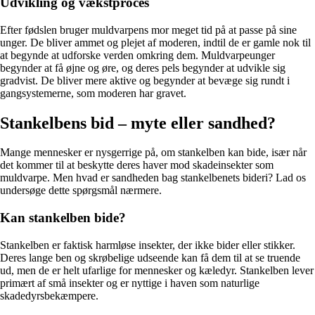
Udvikling og vækstproces
Efter fødslen bruger muldvarpens mor meget tid på at passe på sine
unger. De bliver ammet og plejet af moderen, indtil de er gamle nok til
at begynde at udforske verden omkring dem. Muldvarpeunger
begynder at få øjne og øre, og deres pels begynder at udvikle sig
gradvist. De bliver mere aktive og begynder at bevæge sig rundt i
gangsystemerne, som moderen har gravet.
Stankelbens bid – myte eller sandhed?
Mange mennesker er nysgerrige på, om stankelben kan bide, især når
det kommer til at beskytte deres haver mod skadeinsekter som
muldvarpe. Men hvad er sandheden bag stankelbenets bideri? Lad os
undersøge dette spørgsmål nærmere.
Kan stankelben bide?
Stankelben er faktisk harmløse insekter, der ikke bider eller stikker.
Deres lange ben og skrøbelige udseende kan få dem til at se truende
ud, men de er helt ufarlige for mennesker og kæledyr. Stankelben lever
primært af små insekter og er nyttige i haven som naturlige
skadedyrsbekæmpere.