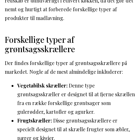
redskab er uundværligt i ethvert køkken, da det gør det
nemt og hurtigt at forberede forskellige typer af
produkter til madlavning.
Forskellige typer af
grøntsagsskrællere
Der findes forskellige typer af grøntsagsskrællere på
markedet. Nogle af de mest almindelige inkluderer:
Vegetabilsk skræller:
Denne type
grøntsagsskræller er designet til at fjerne skrællen
fra en række forskellige grøntsager som
gulerødder, kartofler og agurker.
Frugtskræller:
Disse grøntsagsskrællere er
specielt designet til at skrælle frugter som æbler,
pærer og kiwier.