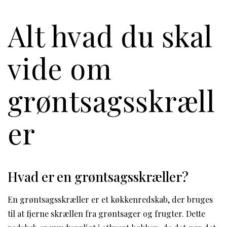
Alt hvad du skal
vide om
grøntsagsskræll
er
Hvad er en grøntsagsskræller?
En grøntsagsskræller er et køkkenredskab, der bruges
til at fjerne skrællen fra grøntsager og frugter. Dette