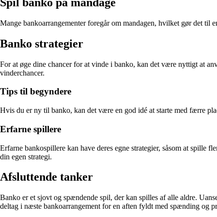
Spil banko på mandage
Mange bankoarrangementer foregår om mandagen, hvilket gør det til en
Banko strategier
For at øge dine chancer for at vinde i banko, kan det være nyttigt at a
vinderchancer.
Tips til begyndere
Hvis du er ny til banko, kan det være en god idé at starte med færre pla
Erfarne spillere
Erfarne bankospillere kan have deres egne strategier, såsom at spille 
din egen strategi.
Afsluttende tanker
Banko er et sjovt og spændende spil, der kan spilles af alle aldre. Uan
deltag i næste bankoarrangement for en aften fyldt med spænding og p