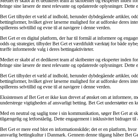
Mediet er skabt af et dedikeret team af skribenter og eksperter inden fo
bringe sine læsere de mest relevante og opdaterede oplysninger. Dette en
Bet Get tilbyder et væld af indhold, herunder dybdegående artikler, odds
bettingformer, hvilket giver læserne mulighed for at udforske deres inte
spillerens selvtillid og evne til at navigere i denne verden.
Bet Get er en digital platform, der har til formål at informere og eng
odds og strategier, tilbyder Bet Get et værdifuldt værktøj for både nyb
træffe informerede valg i deres bettingaktiviteter.
Mediet er skabt af et dedikeret team af skribenter og eksperter inden fo
bringe sine læsere de mest relevante og opdaterede oplysninger. Dette en
Bet Get tilbyder et væld af indhold, herunder dybdegående artikler, odds
bettingformer, hvilket giver læserne mulighed for at udforske deres inte
spillerens selvtillid og evne til at navigere i denne verden.
Eksistensen af Bet Get er ikke kun drevet af ønsket om at informere, me
understrege vigtigheden af ansvarligt betting. Bet Get understøtter en ku
Med en neutral og saglig tone i sin kommunikation, søger Bet Get at skab
tilgængelig og letforståelig. Dette engagement i inklusivitet bidrager ti
Bet Get er mere end blot en informationskilde; det er en platform, hvor 
ansvarlig bettingkultur i Danmark. Gennem denne tilgang håber Bet Get a