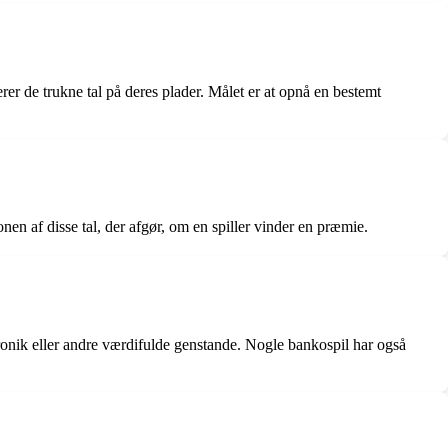
erer de trukne tal på deres plader. Målet er at opnå en bestemt
ionen af disse tal, der afgør, om en spiller vinder en præmie.
ronik eller andre værdifulde genstande. Nogle bankospil har også