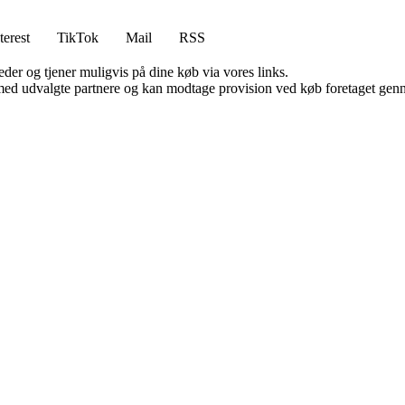
terest
TikTok
Mail
RSS
er og tjener muligvis på dine køb via vores links.
med udvalgte partnere og kan modtage provision ved køb foretaget gennem