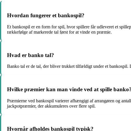
Hvordan fungerer et bankospil?
Et bankospil er en form for spil, hvor spillere får udleveret et spill
rækkefølge af markerede tal først for at vinde en præmie.
Hvad er banko tal?
Banko tal er de tal, der bliver trukket tilfældigt under et bankospil.
Hvilke præmier kan man vinde ved at spille banko
Præmierne ved bankospil varierer afhængigt af arrangøren og antall
jackpotpræmier, der akkumuleres over flere spil.
Hvornår afholdes bankospil typisk?