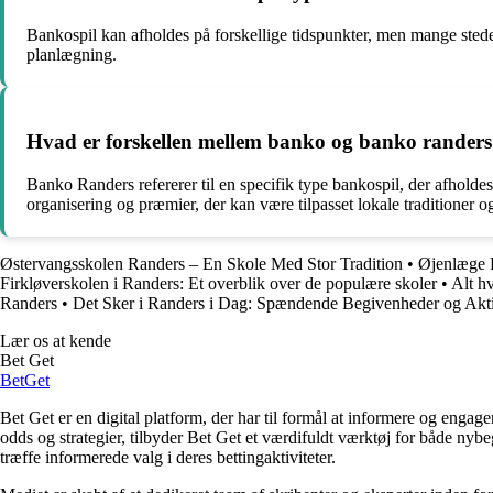
Bankospil kan afholdes på forskellige tidspunkter, men mange sted
planlægning.
Hvad er forskellen mellem banko og banko rander
Banko Randers refererer til en specifik type bankospil, der afholde
organisering og præmier, der kan være tilpasset lokale traditioner og
Østervangsskolen Randers – En Skole Med Stor Tradition
•
Øjenlæge R
Firkløverskolen i Randers: Et overblik over de populære skoler
•
Alt h
Randers
•
Det Sker i Randers i Dag: Spændende Begivenheder og Akti
Lær os at kende
Bet Get
Bet
Get
Bet Get er en digital platform, der har til formål at informere og eng
odds og strategier, tilbyder Bet Get et værdifuldt værktøj for både nyb
træffe informerede valg i deres bettingaktiviteter.