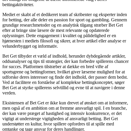
bettingaktiviteter.
Mediet er skabt af et dedikeret team af skribenter og eksperter inden
for betting, der alle deler en passion for sport og gambling. Gennem
grundige researchmetoder og en analytisk tilgang stræber Bet Get
efter at bringe sine læsere de mest relevante og opdaterede
oplysninger. Dette engagement i kvalitet og pålidelighed er en
hjørnesten i mediets filosofi og sikrer, at hver artikel eller analyse er
velunderbygget og informativ.
Bet Get tilbyder et væld af indhold, herunder dybdegående artikler,
oddsanalyser og tips til strategier, der kan forbedre spillerens chancer
for succes. Platformen tilstræber at dække en bred vifte af
sportsgrene og bettingformer, hvilket giver læserne mulighed for at
udforske deres interesser og finde det indhold, der passer dem bedst.
Ved at facilitere en forståelse af komplekse bettingkonceptet, søger
Bet Get at styrke spillerens selvtillid og evne til at navigere i denne
verden.
Eksistensen af Bet Get er ikke kun drevet af ønsket om at informere,
men også af en ambition om at fremme ansvarligt spil. I en branche,
der kan være præget af hastighed og intensiv konkurrence, er det
vigtigt at understrege vigtigheden af ansvarligt betting. Bet Get
understøtter en kultur, hvor spillere opfordres til at spille med
omtanke og tage ansvar for deres handlinger.