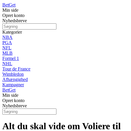
Bet
Get
Min side
Opret konto
Nyhedsbreve
Kategorier
NBA
PGA
NFL
MLB
Formel 1
NHL
Tour de France
Wimbledon
Afhængighed
Kampagner
Bet
Get
Min side
Opret konto
Nyhedsbreve
Alt du skal vide om Voliere til