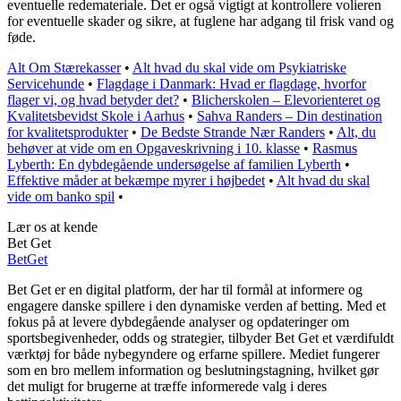
eventuelle redemateriale. Det er også vigtigt at kontrollere volieren
for eventuelle skader og sikre, at fuglene har adgang til frisk vand og
føde.
Alt Om Stærekasser
•
Alt hvad du skal vide om Psykiatriske
Servicehunde
•
Flagdage i Danmark: Hvad er flagdage, hvorfor
flager vi, og hvad betyder det?
•
Blicherskolen – Elevorienteret og
Kvalitetsbevidst Skole i Aarhus
•
Sahva Randers – Din destination
for kvalitetsprodukter
•
De Bedste Strande Nær Randers
•
Alt, du
behøver at vide om en Opgaveskrivning i 10. klasse
•
Rasmus
Lyberth: En dybdegående undersøgelse af familien Lyberth
•
Effektive måder at bekæmpe myrer i højbedet
•
Alt hvad du skal
vide om banko spil
•
Lær os at kende
Bet Get
Bet
Get
Bet Get er en digital platform, der har til formål at informere og
engagere danske spillere i den dynamiske verden af betting. Med et
fokus på at levere dybdegående analyser og opdateringer om
sportsbegivenheder, odds og strategier, tilbyder Bet Get et værdifuldt
værktøj for både nybegyndere og erfarne spillere. Mediet fungerer
som en bro mellem information og beslutningstagning, hvilket gør
det muligt for brugerne at træffe informerede valg i deres