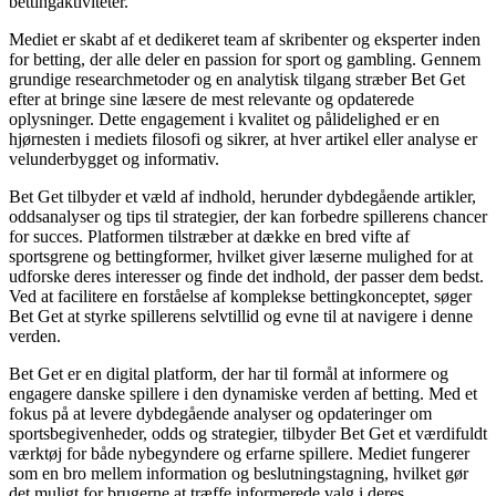
bettingaktiviteter.
Mediet er skabt af et dedikeret team af skribenter og eksperter inden
for betting, der alle deler en passion for sport og gambling. Gennem
grundige researchmetoder og en analytisk tilgang stræber Bet Get
efter at bringe sine læsere de mest relevante og opdaterede
oplysninger. Dette engagement i kvalitet og pålidelighed er en
hjørnesten i mediets filosofi og sikrer, at hver artikel eller analyse er
velunderbygget og informativ.
Bet Get tilbyder et væld af indhold, herunder dybdegående artikler,
oddsanalyser og tips til strategier, der kan forbedre spillerens chancer
for succes. Platformen tilstræber at dække en bred vifte af
sportsgrene og bettingformer, hvilket giver læserne mulighed for at
udforske deres interesser og finde det indhold, der passer dem bedst.
Ved at facilitere en forståelse af komplekse bettingkonceptet, søger
Bet Get at styrke spillerens selvtillid og evne til at navigere i denne
verden.
Bet Get er en digital platform, der har til formål at informere og
engagere danske spillere i den dynamiske verden af betting. Med et
fokus på at levere dybdegående analyser og opdateringer om
sportsbegivenheder, odds og strategier, tilbyder Bet Get et værdifuldt
værktøj for både nybegyndere og erfarne spillere. Mediet fungerer
som en bro mellem information og beslutningstagning, hvilket gør
det muligt for brugerne at træffe informerede valg i deres