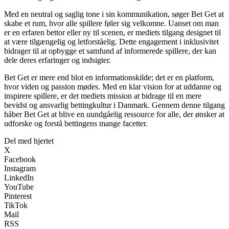
Med en neutral og saglig tone i sin kommunikation, søger Bet Get at
skabe et rum, hvor alle spillere føler sig velkomne. Uanset om man
er en erfaren bettor eller ny til scenen, er mediets tilgang designet til
at være tilgængelig og letforståelig. Dette engagement i inklusivitet
bidrager til at opbygge et samfund af informerede spillere, der kan
dele deres erfaringer og indsigter.
Bet Get er mere end blot en informationskilde; det er en platform,
hvor viden og passion mødes. Med en klar vision for at uddanne og
inspirere spillere, er det mediets mission at bidrage til en mere
bevidst og ansvarlig bettingkultur i Danmark. Gennem denne tilgang
håber Bet Get at blive en uundgåelig ressource for alle, der ønsker at
udforske og forstå bettingens mange facetter.
Del med hjertet
X
Facebook
Instagram
LinkedIn
YouTube
Pinterest
TikTok
Mail
RSS