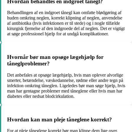
Hvordan behandles en indgroet tånegl?
Behandlingen af en indgroet tånegl kan omfatte blødgøring af
huden omkring neglen, korrekt klipning af neglen, anvendelse
af antibiotika (hvis infektionen er til stede) og i nogle tilfælde
kirurgisk fjernelse af den indgroede del af neglen. Det er vigtigt
at søge professionel hjælp for at undgå komplikationer.
Hvornår bør man opsøge lægehjælp for
tåneglproblemer?
Det anbefales at opsøge lægehjælp, hvis man oplever alvorlige
smerter, betændelse, væskedannelse, rødme eller andre tegn på
infektion omkring tåneglen. Ligeledes bør man søge hjælp, hvis
man har gentagne problemer med tåneglene eller hvis man har
diabetes eller nedsat blodcirkulation.
Hvordan kan man pleje tåneglene korrekt?
For at pleje tåneglene korrekt bør man klippe dem lige over,