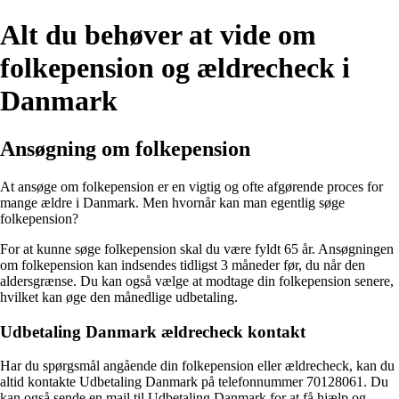
Alt du behøver at vide om
folkepension og ældrecheck i
Danmark
Ansøgning om folkepension
At ansøge om folkepension er en vigtig og ofte afgørende proces for
mange ældre i Danmark. Men hvornår kan man egentlig søge
folkepension?
For at kunne søge folkepension skal du være fyldt 65 år. Ansøgningen
om folkepension kan indsendes tidligst 3 måneder før, du når den
aldersgrænse. Du kan også vælge at modtage din folkepension senere,
hvilket kan øge den månedlige udbetaling.
Udbetaling Danmark ældrecheck kontakt
Har du spørgsmål angående din folkepension eller ældrecheck, kan du
altid kontakte Udbetaling Danmark på telefonnummer 70128061. Du
kan også sende en mail til Udbetaling Danmark for at få hjælp og