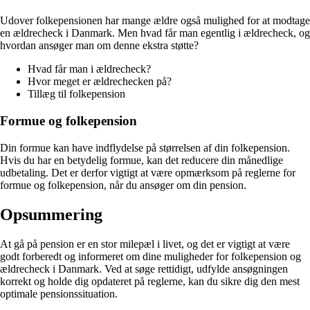
Udover folkepensionen har mange ældre også mulighed for at modtage
en ældrecheck i Danmark. Men hvad får man egentlig i ældrecheck, og
hvordan ansøger man om denne ekstra støtte?
Hvad får man i ældrecheck?
Hvor meget er ældrechecken på?
Tillæg til folkepension
Formue og folkepension
Din formue kan have indflydelse på størrelsen af din folkepension.
Hvis du har en betydelig formue, kan det reducere din månedlige
udbetaling. Det er derfor vigtigt at være opmærksom på reglerne for
formue og folkepension, når du ansøger om din pension.
Opsummering
At gå på pension er en stor milepæl i livet, og det er vigtigt at være
godt forberedt og informeret om dine muligheder for folkepension og
ældrecheck i Danmark. Ved at søge rettidigt, udfylde ansøgningen
korrekt og holde dig opdateret på reglerne, kan du sikre dig den mest
optimale pensionssituation.