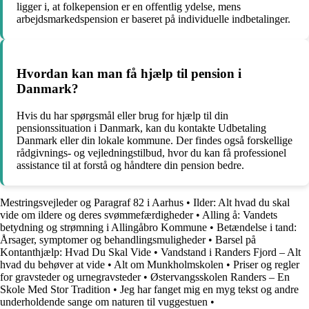
ligger i, at folkepension er en offentlig ydelse, mens
arbejdsmarkedspension er baseret på individuelle indbetalinger.
Hvordan kan man få hjælp til pension i
Danmark?
Hvis du har spørgsmål eller brug for hjælp til din
pensionssituation i Danmark, kan du kontakte Udbetaling
Danmark eller din lokale kommune. Der findes også forskellige
rådgivnings- og vejledningstilbud, hvor du kan få professionel
assistance til at forstå og håndtere din pension bedre.
Mestringsvejleder og Paragraf 82 i Aarhus
•
Ilder: Alt hvad du skal
vide om ildere og deres svømmefærdigheder
•
Alling å: Vandets
betydning og strømning i Allingåbro Kommune
•
Betændelse i tand:
Årsager, symptomer og behandlingsmuligheder
•
Barsel på
Kontanthjælp: Hvad Du Skal Vide
•
Vandstand i Randers Fjord – Alt
hvad du behøver at vide
•
Alt om Munkholmskolen
•
Priser og regler
for gravsteder og urnegravsteder
•
Østervangsskolen Randers – En
Skole Med Stor Tradition
•
Jeg har fanget mig en myg tekst og andre
underholdende sange om naturen til vuggestuen
•