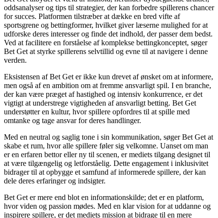
oddsanalyser og tips til strategier, der kan forbedre spillerens chancer
for succes. Platformen tilstræber at dække en bred vifte af
sportsgrene og bettingformer, hvilket giver læserne mulighed for at
udforske deres interesser og finde det indhold, der passer dem bedst.
Ved at facilitere en forståelse af komplekse bettingkonceptet, søger
Bet Get at styrke spillerens selvtillid og evne til at navigere i denne
verden.
Eksistensen af Bet Get er ikke kun drevet af ønsket om at informere,
men også af en ambition om at fremme ansvarligt spil. I en branche,
der kan være præget af hastighed og intensiv konkurrence, er det
vigtigt at understrege vigtigheden af ansvarligt betting. Bet Get
understøtter en kultur, hvor spillere opfordres til at spille med
omtanke og tage ansvar for deres handlinger.
Med en neutral og saglig tone i sin kommunikation, søger Bet Get at
skabe et rum, hvor alle spillere føler sig velkomne. Uanset om man
er en erfaren bettor eller ny til scenen, er mediets tilgang designet til
at være tilgængelig og letforståelig. Dette engagement i inklusivitet
bidrager til at opbygge et samfund af informerede spillere, der kan
dele deres erfaringer og indsigter.
Bet Get er mere end blot en informationskilde; det er en platform,
hvor viden og passion mødes. Med en klar vision for at uddanne og
inspirere spillere, er det mediets mission at bidrage til en mere