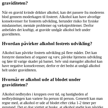
graviditeten?
Når en gravid kvinde drikker alkohol, kan det passere fra moderens
blod gennem moderkagen til fosteret. Alkohol kan have alvorlige
konsekvenser for fosterets udvikling, herunder risiko for fysiske
misdannelser, mentale problemer og vækstproblemer. Derfor
anbefales det kraftigt, at gravide undgår alkohol helt under
graviditeten.
Hvordan påvirker alkohol fostrets udvikling?
Alkohol kan påvirke fostrets udvikling på flere måder. Det kan
forstyrre dannelsen af organer og væv, påvirke hjernens udvikling
og føre til varige skader på barnet. Selv små mængder alkohol kan
have negative konsekvenser, derfor er det bedst at undgå alkohol
helt under graviditeten.
Hvornår er alkohol ude af blodet under
graviditeten?
Alkohol nedbrydes i kroppen over tid, og hastigheden af
nedbrydningen kan variere fra person til person. Generelt kan man
regne med, at alkohol er ude af blodet efter cirka 1-2 timer per
genstand. Det er dog vigtigt at huske, at alkohol stadig kan påvirke