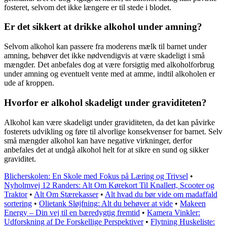
fosteret, selvom det ikke længere er til stede i blodet.
Er det sikkert at drikke alkohol under amning?
Selvom alkohol kan passere fra moderens mælk til barnet under
amning, behøver det ikke nødvendigvis at være skadeligt i små
mængder. Det anbefales dog at være forsigtig med alkoholforbrug
under amning og eventuelt vente med at amme, indtil alkoholen er
ude af kroppen.
Hvorfor er alkohol skadeligt under graviditeten?
Alkohol kan være skadeligt under graviditeten, da det kan påvirke
fosterets udvikling og føre til alvorlige konsekvenser for barnet. Selv
små mængder alkohol kan have negative virkninger, derfor
anbefales det at undgå alkohol helt for at sikre en sund og sikker
graviditet.
Blicherskolen: En Skole med Fokus på Læring og Trivsel
•
Nyholmvej 12 Randers: Alt Om Kørekort Til Knallert, Scooter og
Traktor
•
Alt Om Stærekasser
•
Alt hvad du bør vide om madaffald
sortering
•
Olietank Sløjfning: Alt du behøver at vide
•
Makeen
Energy – Din vej til en bæredygtig fremtid
•
Kamera Vinkler:
Udforskning af De Forskellige Perspektiver
•
Flytning Huskeliste: