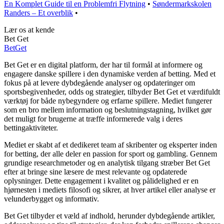
En Komplet Guide til en Problemfri Flytning
•
Søndermarkskolen
Randers – Et overblik
•
Lær os at kende
Bet Get
Bet
Get
Bet Get er en digital platform, der har til formål at informere og
engagere danske spillere i den dynamiske verden af betting. Med et
fokus på at levere dybdegående analyser og opdateringer om
sportsbegivenheder, odds og strategier, tilbyder Bet Get et værdifuldt
værktøj for både nybegyndere og erfarne spillere. Mediet fungerer
som en bro mellem information og beslutningstagning, hvilket gør
det muligt for brugerne at træffe informerede valg i deres
bettingaktiviteter.
Mediet er skabt af et dedikeret team af skribenter og eksperter inden
for betting, der alle deler en passion for sport og gambling. Gennem
grundige researchmetoder og en analytisk tilgang stræber Bet Get
efter at bringe sine læsere de mest relevante og opdaterede
oplysninger. Dette engagement i kvalitet og pålidelighed er en
hjørnesten i mediets filosofi og sikrer, at hver artikel eller analyse er
velunderbygget og informativ.
Bet Get tilbyder et væld af indhold, herunder dybdegående artikler,