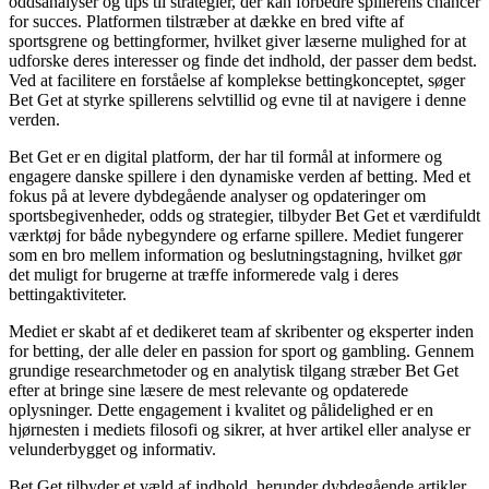
oddsanalyser og tips til strategier, der kan forbedre spillerens chancer
for succes. Platformen tilstræber at dække en bred vifte af
sportsgrene og bettingformer, hvilket giver læserne mulighed for at
udforske deres interesser og finde det indhold, der passer dem bedst.
Ved at facilitere en forståelse af komplekse bettingkonceptet, søger
Bet Get at styrke spillerens selvtillid og evne til at navigere i denne
verden.
Bet Get er en digital platform, der har til formål at informere og
engagere danske spillere i den dynamiske verden af betting. Med et
fokus på at levere dybdegående analyser og opdateringer om
sportsbegivenheder, odds og strategier, tilbyder Bet Get et værdifuldt
værktøj for både nybegyndere og erfarne spillere. Mediet fungerer
som en bro mellem information og beslutningstagning, hvilket gør
det muligt for brugerne at træffe informerede valg i deres
bettingaktiviteter.
Mediet er skabt af et dedikeret team af skribenter og eksperter inden
for betting, der alle deler en passion for sport og gambling. Gennem
grundige researchmetoder og en analytisk tilgang stræber Bet Get
efter at bringe sine læsere de mest relevante og opdaterede
oplysninger. Dette engagement i kvalitet og pålidelighed er en
hjørnesten i mediets filosofi og sikrer, at hver artikel eller analyse er
velunderbygget og informativ.
Bet Get tilbyder et væld af indhold, herunder dybdegående artikler,