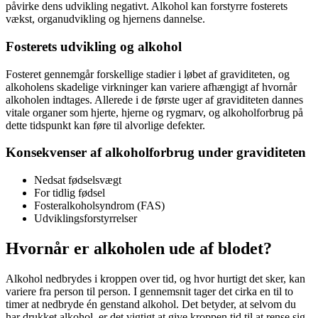
påvirke dens udvikling negativt. Alkohol kan forstyrre fosterets
vækst, organudvikling og hjernens dannelse.
Fosterets udvikling og alkohol
Fosteret gennemgår forskellige stadier i løbet af graviditeten, og
alkoholens skadelige virkninger kan variere afhængigt af hvornår
alkoholen indtages. Allerede i de første uger af graviditeten dannes
vitale organer som hjerte, hjerne og rygmarv, og alkoholforbrug på
dette tidspunkt kan føre til alvorlige defekter.
Konsekvenser af alkoholforbrug under graviditeten
Nedsat fødselsvægt
For tidlig fødsel
Fosteralkoholsyndrom (FAS)
Udviklingsforstyrrelser
Hvornår er alkoholen ude af blodet?
Alkohol nedbrydes i kroppen over tid, og hvor hurtigt det sker, kan
variere fra person til person. I gennemsnit tager det cirka en til to
timer at nedbryde én genstand alkohol. Det betyder, at selvom du
har drukket alkohol, er det vigtigt at give kroppen tid til at rense sig,