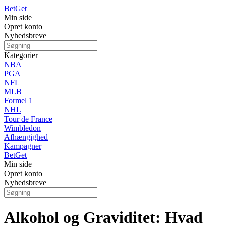
Bet
Get
Min side
Opret konto
Nyhedsbreve
Kategorier
NBA
PGA
NFL
MLB
Formel 1
NHL
Tour de France
Wimbledon
Afhængighed
Kampagner
Bet
Get
Min side
Opret konto
Nyhedsbreve
Alkohol og Graviditet: Hvad