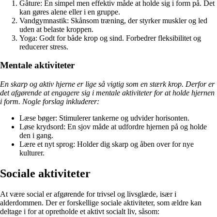
Gåture: En simpel men effektiv måde at holde sig i form på. Det
kan gøres alene eller i en gruppe.
Vandgymnastik: Skånsom træning, der styrker muskler og led
uden at belaste kroppen.
Yoga: Godt for både krop og sind. Forbedrer fleksibilitet og
reducerer stress.
Mentale aktiviteter
En skarp og aktiv hjerne er lige så vigtig som en stærk krop. Derfor er
det afgørende at engagere sig i mentale aktiviteter for at holde hjernen
i form. Nogle forslag inkluderer:
Læse bøger: Stimulerer tankerne og udvider horisonten.
Løse krydsord: En sjov måde at udfordre hjernen på og holde
den i gang.
Lære et nyt sprog: Holder dig skarp og åben over for nye
kulturer.
Sociale aktiviteter
At være social er afgørende for trivsel og livsglæde, især i
alderdommen. Der er forskellige sociale aktiviteter, som ældre kan
deltage i for at opretholde et aktivt socialt liv, såsom: