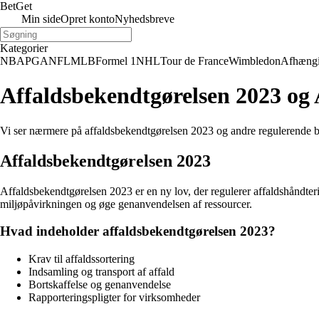
Bet
Get
Min side
Opret konto
Nyhedsbreve
Kategorier
NBA
PGA
NFL
MLB
Formel 1
NHL
Tour de France
Wimbledon
Afhæng
Affaldsbekendtgørelsen 2023 og
Vi ser nærmere på affaldsbekendtgørelsen 2023 og andre regulerende b
Affaldsbekendtgørelsen 2023
Affaldsbekendtgørelsen 2023 er en ny lov, der regulerer affaldshåndteri
miljøpåvirkningen og øge genanvendelsen af ressourcer.
Hvad indeholder affaldsbekendtgørelsen 2023?
Krav til affaldssortering
Indsamling og transport af affald
Bortskaffelse og genanvendelse
Rapporteringspligter for virksomheder