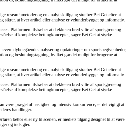
ige researchmetoder og en analytisk tilgang stræber Bet Get efter at
g sikrer, at hver artikel eller analyse er velunderbygget og informativ.
succes. Platformen tilstræber at dække en bred vifte af sportsgrene og
orståelse af komplekse bettingkonceptet, søger Bet Get at styrke
å at levere dybdegående analyser og opdateringer om sportsbegivenheder,
tion og beslutningstagning, hvilket gør det muligt for brugerne at
ige researchmetoder og en analytisk tilgang stræber Bet Get efter at
g sikrer, at hver artikel eller analyse er velunderbygget og informativ.
succes. Platformen tilstræber at dække en bred vifte af sportsgrene og
orståelse af komplekse bettingkonceptet, søger Bet Get at styrke
an være præget af hastighed og intensiv konkurrence, er det vigtigt at
r deres handlinger.
ren bettor eller ny til scenen, er mediets tilgang designet til at være
nger og indsigter.