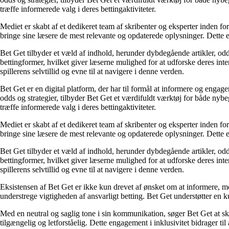
træffe informerede valg i deres bettingaktiviteter.
Mediet er skabt af et dedikeret team af skribenter og eksperter inden fo
bringe sine læsere de mest relevante og opdaterede oplysninger. Dette en
Bet Get tilbyder et væld af indhold, herunder dybdegående artikler, odds
bettingformer, hvilket giver læserne mulighed for at udforske deres inte
spillerens selvtillid og evne til at navigere i denne verden.
Bet Get er en digital platform, der har til formål at informere og eng
odds og strategier, tilbyder Bet Get et værdifuldt værktøj for både nyb
træffe informerede valg i deres bettingaktiviteter.
Mediet er skabt af et dedikeret team af skribenter og eksperter inden fo
bringe sine læsere de mest relevante og opdaterede oplysninger. Dette en
Bet Get tilbyder et væld af indhold, herunder dybdegående artikler, odds
bettingformer, hvilket giver læserne mulighed for at udforske deres inte
spillerens selvtillid og evne til at navigere i denne verden.
Eksistensen af Bet Get er ikke kun drevet af ønsket om at informere, me
understrege vigtigheden af ansvarligt betting. Bet Get understøtter en ku
Med en neutral og saglig tone i sin kommunikation, søger Bet Get at skab
tilgængelig og letforståelig. Dette engagement i inklusivitet bidrager ti