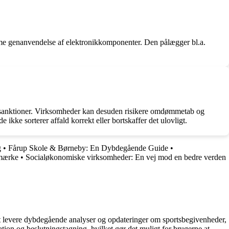
emme genanvendelse af elektronikkomponenter. Den pålægger bl.a.
ige sanktioner. Virksomheder kan desuden risikere omdømmetab og
ikke sorterer affald korrekt eller bortskaffer det ulovligt.
g
•
Fårup Skole & Børneby: En Dybdegående Guide
•
emærke
•
Socialøkonomiske virksomheder: En vej mod en bedre verden
å at levere dybdegående analyser og opdateringer om sportsbegivenheder,
tion og beslutningstagning, hvilket gør det muligt for brugerne at