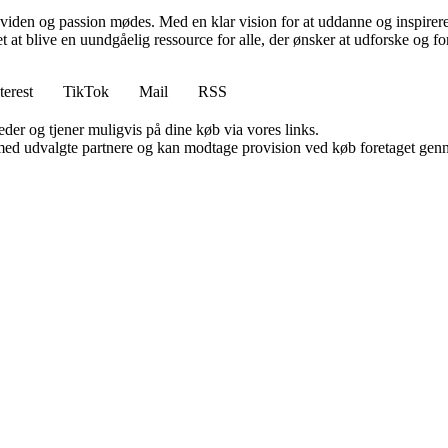
viden og passion mødes. Med en klar vision for at uddanne og inspirere s
t blive en uundgåelig ressource for alle, der ønsker at udforske og for
terest
TikTok
Mail
RSS
er og tjener muligvis på dine køb via vores links.
med udvalgte partnere og kan modtage provision ved køb foretaget gennem