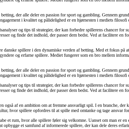
r betting, der alle deler en passion for sport og gambling. Gennem grund
gagement i kvalitet og pålidelighed er en hjørnesten i mediets filosofi o
analyser og tips til strategier, der kan forbedre spillerens chancer for 
resser og finde det indhold, der passer dem bedst. Ved at facilitere en f
agere danske spillere i den dynamiske verden af betting. Med et fokus p
egyndere og erfarne spillere. Mediet fungerer som en bro mellem informa
r betting, der alle deler en passion for sport og gambling. Gennem grund
gagement i kvalitet og pålidelighed er en hjørnesten i mediets filosofi o
analyser og tips til strategier, der kan forbedre spillerens chancer for 
resser og finde det indhold, der passer dem bedst. Ved at facilitere en f
n også af en ambition om at fremme ansvarligt spil. I en branche, der k
ltur, hvor spillere opfordres til at spille med omtanke og tage ansvar fo
e et rum, hvor alle spillere føler sig velkomne. Uanset om man er en erfa
l at opbygge et samfund af informerede spillere, der kan dele deres erfari