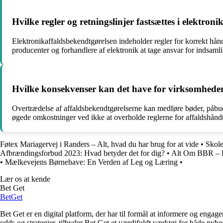
Hvilke regler og retningslinjer fastsættes i elektron
Elektronikaffaldsbekendtgørelsen indeholder regler for korrekt hå
producenter og forhandlere af elektronik at tage ansvar for indsamli
Hvilke konsekvenser kan det have for virksomheder
Overtrædelse af affaldsbekendtgørelserne kan medføre bøder, påbud 
øgede omkostninger ved ikke at overholde reglerne for affaldshåndter
Føtex Mariagervej i Randers – Alt, hvad du har brug for at vide
•
Skole
Afbrændingsforbud 2023: Hvad betyder det for dig?
•
Alt Om BBR – By
•
Mælkevejens Børnehave: En Verden af Leg og Læring
•
Lær os at kende
Bet Get
Bet
Get
Bet Get er en digital platform, der har til formål at informere og eng
odds og strategier, tilbyder Bet Get et værdifuldt værktøj for både nyb