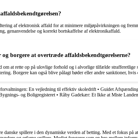
ikaffaldsbekendtgørelsen?
ndtering af elektronisk affald for at minimere miljøpåvirkningen og fr
ng, genanvendelse og korrekt bortskaffelse af elektronikaffald.
 og borgere at overtræde affaldsbekendtgørelserne?
om at rette op på ulovlige forhold og i alvorlige tilfælde strafferetl
ing. Borgere kan også blive pålagt bøder eller andre sanktioner, hvis de 
forvaltningen: En vejledning til effektiv skoledrift
•
Guidet Afspændin
gnings- og Boligregisteret
•
Råby Gadekær: Et Ikke at Miste Land
agere danske spillere i den dynamiske verden af betting. Med et fokus p
egyndere og erfarne spillere. Mediet fungerer som en bro mellem informa