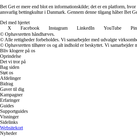
Bet Get er mere end blot en informationskilde; det er en platform, hvor 
ansvarlig bettingkultur i Danmark. Gennem denne tilgang håber Bet Get a
Del med hjertet
X
Facebook
Instagram
LinkedIn
YouTube
Pin
© Ophavsretten håndhæves.
© Alle rettigheder forbeholdes. Vi samarbejder med udvalgte virksomhed
© Ophavsretten tilhører os og alt indhold er beskyttet. Vi samarbejder 
Bliv klogere på os
Oprindelse
Det vi tror på
Bag siden
Støt os
Afdelinger
Bidrag
Gaver til dig
Kampagner
Erfaringer
Guides
Supportguides
Visninger
Sidelinks
Websitekort
Nyheder